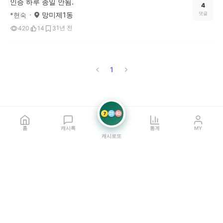
인증 하루 종일 안됨.
4
망미제1동
댓글
*현숙
1년 전
420
14
3
1
7
21
42
홈
캐시톡
통계
MY
캐시로또