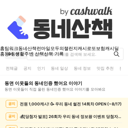
홈
팀워크
동네산책
런마일
모두의챌린지
캐시로또
보험
캐시딜
홈
동네 생활
주변 산책
산책 기록
동면
전체글
공지
인기
동네 일상
동네 정보
맛집 추천
분실
동면
이웃들의
동네인증 했어요
이야기
동면
이웃들이 직접 올린
동네인증 했어요
이야기를 모아봐요
동
전원 1,000캐시! 🥳 우리 동네 썰전 14회차 OPEN (~8/17)
공지
면
동
네
💰[당첨자 발표] 26회차 우리 동네 정보왕 이벤트 당첨자를 발표합니다!
공지
인
증