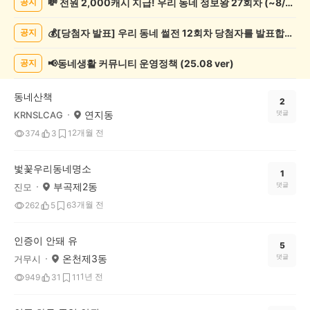
💸 전원 2,000캐시 지급! 우리 동네 정보왕 27회차 (~8/10)
공지
했
어
💰[당첨자 발표] 우리 동네 썰전 12회차 당첨자를 발표합니다!
공지
요
게
시
📢동네생활 커뮤니티 운영정책 (25.08 ver)
공지
글
목
동네산책
록
2
연지동
댓글
KRNSLCAG
2개월 전
374
3
1
벛꽃우리동네명소
1
부곡제2동
댓글
진모
3개월 전
262
5
6
인증이 안돼 유
5
온천제3동
댓글
거무시
1년 전
949
31
11