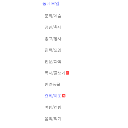
동네모임
문화/예술
공연/축제
종교/봉사
친목/모임
인문/과학
독서/글쓰기
반려동물
요리/제조
여행/캠핑
음악/악기