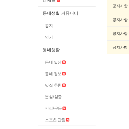
제
조
공지사항
게
동네생활 커뮤니티
시
공지사항
글
공지
목
록
공지사항
인기
공지사항
동네생활
동네 일상
동네 정보
맛집 추천
분실/실종
건강/운동
스포츠 관람