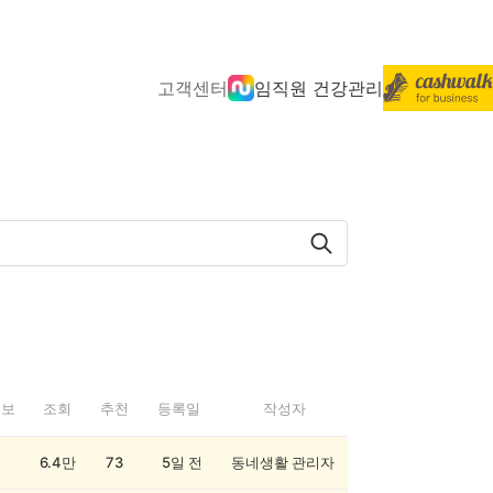
고객센터
임직원 건강관리
정보
조회
추천
등록일
작성자
6.4만
73
5일 전
동네생활 관리자