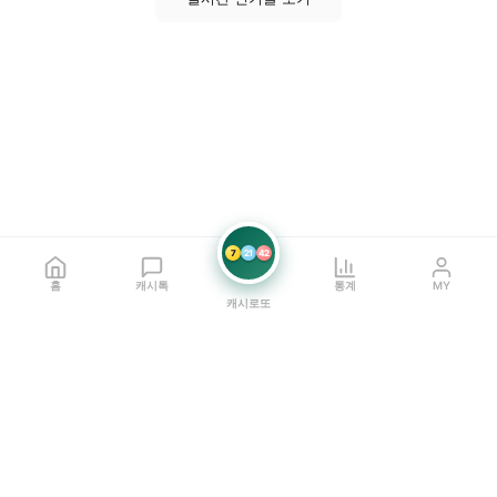
7
21
42
홈
캐시톡
통계
MY
캐시로또