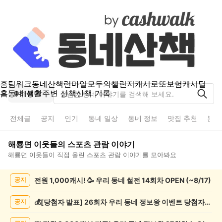
홈
팀워크
동네산책
런마일
모두의챌린지
캐시로또
보험
캐시딜
홈
동네 생활
주변 산책
산책 기록
해룡면
전체글
공지
인기
동네 일상
동네 정보
맛집 추천
분실
해룡면
이웃들의
스포츠 관람
이야기
해룡면
이웃들이 직접 올린
스포츠 관람
이야기를 모아봐요
해
전원 1,000캐시! 🥳 우리 동네 썰전 14회차 OPEN (~8/17)
공지
룡
면
스
💰[당첨자 발표] 26회차 우리 동네 정보왕 이벤트 당첨자를 발표합니다!
공지
포
츠