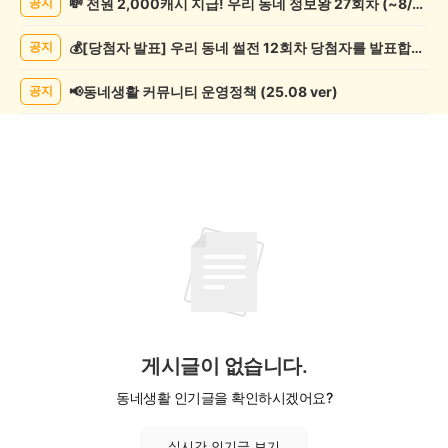
💸 전원 2,000캐시 지급! 우리 동네 정보왕 27회차 (~8/10)
공지
관
람
💰[당첨자 발표] 우리 동네 썰전 12회차 당첨자를 발표합니다!
공지
게
시
글
📢동네생활 커뮤니티 운영정책 (25.08 ver)
공지
목
록
게시글이 없습니다.
동네생활 인기글을 확인하시겠어요?
실시간 인기글 보기