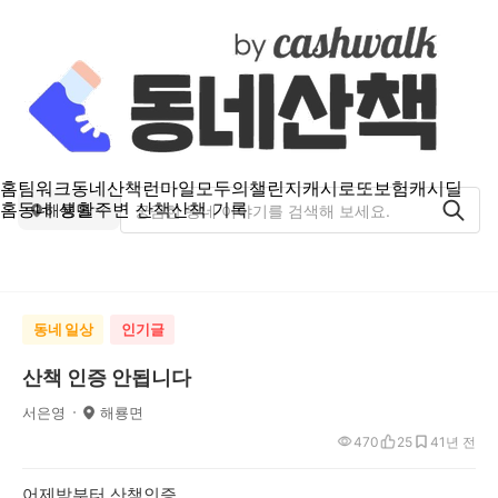
홈
팀워크
동네산책
런마일
모두의챌린지
캐시로또
보험
캐시딜
홈
동네 생활
주변 산책
산책 기록
해룡면
동네 일상
인기글
산책 인증 안됩니다
서은영
해룡면
470
25
4
1년 전
어제밤부터 산책인증