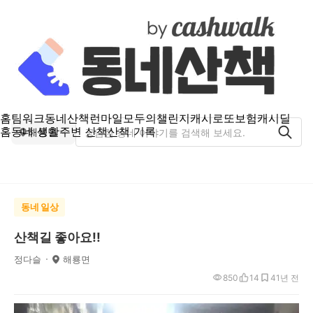
홈
팀워크
동네산책
런마일
모두의챌린지
캐시로또
보험
캐시딜
홈
동네 생활
주변 산책
산책 기록
해룡면
동네 일상
산책길 좋아요!!
정다슬
해룡면
850
14
4
1년 전