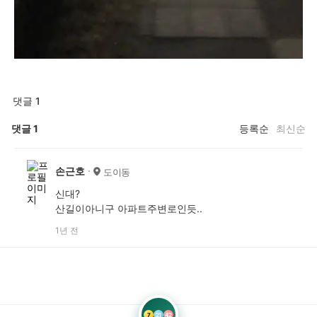
댓글 1
댓글
1
등록순
최신순
손근호
도이동
신대?
산길이아니구 아파트주변로인듯..
1년 전
7
21
42