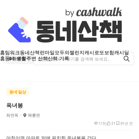
홈
팀워크
동네산책
런마일
모두의챌린지
캐시로또
보험
캐시딜
홈
동네 생활
주변 산책
산책 기록
해룡면
동네 일상
옥녀봉
최연옥
해룡면
1.1천
31
8
1년 전
아침이면 아파트 앞에 위치한 옥녀봉을 간다