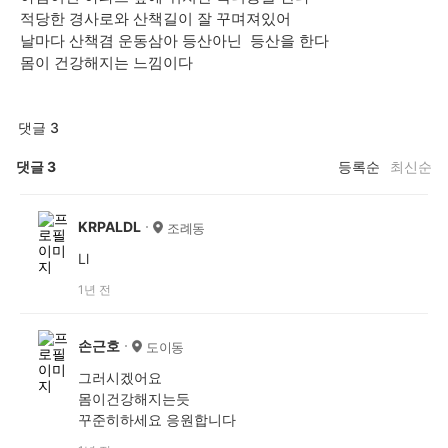
적당한 경사로와 산책길이 잘 꾸며져있어
날마다 산책겸 운동삼아 등산아닌 등산을 한다
몸이 건강해지는 느낌이다
댓글 3
댓글
3
등록순
최신순
KRPALDL
조례동
Ll
1년 전
손근호
도이동
그러시겠어요
몸이건강해지는듯
꾸준히하세요 응원합니다