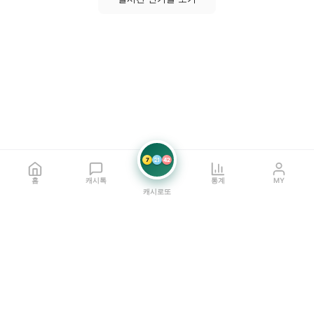
7
21
42
홈
캐시톡
통계
MY
캐시로또