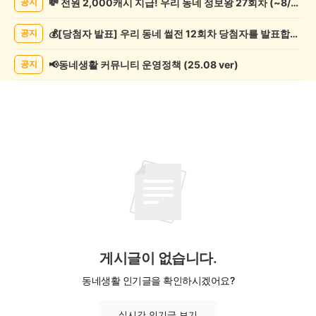
💸 전원 2,000캐시 지급! 우리 동네 정보왕 27회차 (~8/10)
공지
동
게
💰[당첨자 발표] 우리 동네 썰전 12회차 당첨자를 발표합니다!
공지
시
글
목
📢동네생활 커뮤니티 운영정책 (25.08 ver)
공지
록
게시글이 없습니다.
동네생활 인기글을 확인하시겠어요?
실시간 인기글 보기