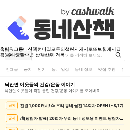
홈
팀워크
동네산책
런마일
모두의챌린지
캐시로또
보험
캐시딜
홈
동네 생활
주변 산책
산책 기록
낙안면
전체글
공지
인기
동네 일상
동네 정보
맛집 추천
분실
낙안면
이웃들의
건강/운동
이야기
낙안면
이웃들이 직접 올린
건강/운동
이야기를 모아봐요
낙
전원 1,000캐시! 🥳 우리 동네 썰전 14회차 OPEN (~8/17)
공지
안
면
건
💰[당첨자 발표] 26회차 우리 동네 정보왕 이벤트 당첨자를 발표합니다!
공지
강/
운