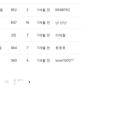
동
952
2
1개월 전
KR4B75C
857
16
1개월 전
난 난난
2천
7
1개월 전
이재철
동
944
7
1개월 전
호호호
340
4
1개월 전
slow1002^^
끝 페이
10
지