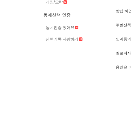
게임/오락
빵집 하
동네산책 인증
주변산책
동네인증 했어요
인계동의
산책기록 자랑하기
멜로피자
용인은 