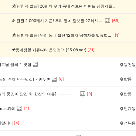
💰[당첨자 발표] 26회차 우리 동네 정보왕 이벤트 당첨자를 발표합니다!
💸 전원 2,000캐시 지급! 우리 동네 정보왕 27회차 (~8/10)
[
66
]
💰[당첨자 발표] 우리 동네 썰전 12회차 당첨자를 발표합니다!
[
1
]
📢동네생활 커뮤니티 운영정책 (25.08 ver)
[
31
]
베트남 쌀국수 맛집
동천동
탑동
동의 수제 만두맛집] - 만두촌
[
6
]
[서호공원의 풍경이 담긴 차 한잔의 여유] --------♡♡♡ 카페라르고♡♡♡
[
9
]
탑동
mac카페
[
4
]
인계동
다알리아
[
4
]
성복동