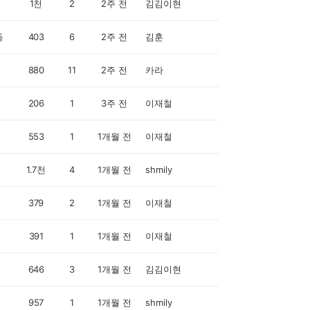
1천
2
2주 전
김김이현
동
403
6
2주 전
김훈
880
11
2주 전
카라
206
1
3주 전
이재철
553
1
1개월 전
이재철
1.7천
4
1개월 전
shmily
379
2
1개월 전
이재철
391
1
1개월 전
이재철
646
3
1개월 전
김김이현
957
1
1개월 전
shmily