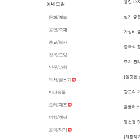
용인 수지
동네모임
살기 좋
문화/예술
공연/축제
가성비 
종교/봉사
중국식 
친목/모임
주차 관
인문/과학
독서/글쓰기
광교의 
반려동물
요리/제조
홈플러스
여행/캠핑
동천동 
음악/악기