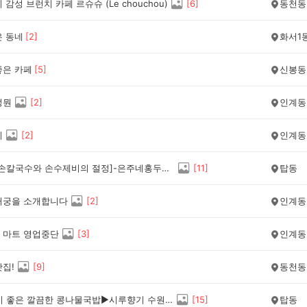
 감성 브런치 카페 르슈슈 (Le chouchou)
[
6
]
동천동
은 동네
[
2
]
화서1
좋은 카페
[
5
]
신봉동
정뭔
[
2
]
인계동
리
[
2
]
인계동
[쫄깃한 손칼국수와 손수제비의 절정]-은주네홍두깨칼국수
[
11
]
탑동
거궁을 소개합니다
[
2
]
인계동
 마트 영업중단
[
3
]
인계동
맛집!
[
9
]
동천동
[해장하기 좋은 깔끔한 콩나물국밥▶시루향기 수원탑동점]
[
15
]
탑동