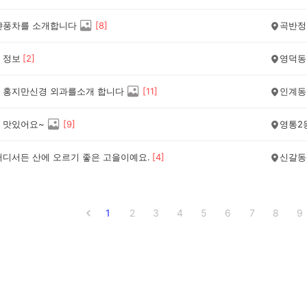
얀풍차를 소개합니다
[
8
]
곡반정
 정보
[
2
]
영덕동
 홍지만신경 외과를소개 합니다
[
11
]
인계동
 맛있어요~
[
9
]
영통2
어디서든 산에 오르기 좋은 고을이예요.
[
4
]
신갈동
1
2
3
4
5
6
7
8
9