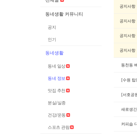
보
게
공지사항
시
동네생활 커뮤니티
글
공지사항
목
공지
록
공지사항
인기
공지사항
동네생활
동천동 
동네 일상
동네 정보
[수원 탑
맛집 추천
분실/실종
새로생긴
건강/운동
커피숍 
스포츠 관람