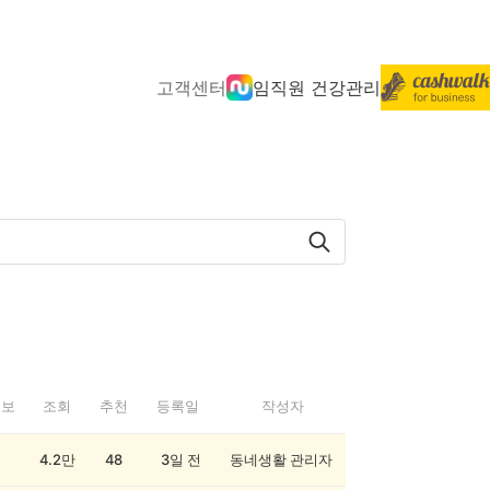
고객센터
임직원 건강관리
정보
조회
추천
등록일
작성자
4.2만
48
3일 전
동네생활 관리자