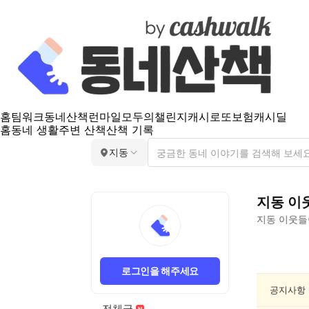
홈
팀워크
동네산책
런마일
모두의챌린지
캐시로또
보험
캐시딜
홈
동네 생활
주변 산책
산책 기록
지동
지동
이
지동
이웃들
지
동
로그인을 해주세요
동
네
공지사항
정
전체글