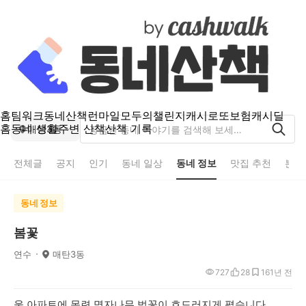
홈
팀워크
동네산책
런마일
모두의챌린지
캐시로또
보험
캐시딜
홈
동네 생활
주변 산책
산책 기록
매탄3동
전체글
공지
인기
동네 일상
동네 정보
맛집 추천
분실
동네 정보
봄꽃
연수
매탄3동
727
28
16
1년 전
울 아파트에 목련 명자나무 벚꽃이 흐드러지게 폈습니다