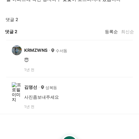
댓글 2
댓글
2
등록순
최신순
KRMZWNS
수서동
😇
1년 전
김명선
성복동
사진좀보내주세요
1년 전