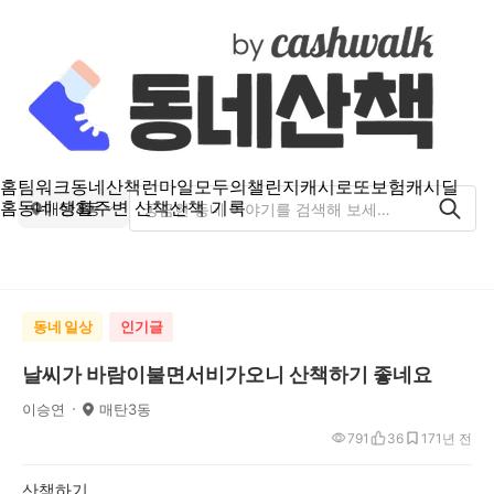
홈
팀워크
동네산책
런마일
모두의챌린지
캐시로또
보험
캐시딜
홈
동네 생활
주변 산책
산책 기록
매탄3동
동네 일상
인기글
날씨가 바람이불면서비가오니 산책하기 좋네요
이승연
매탄3동
791
36
17
1년 전
산책하기