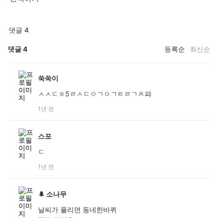
댓글 4
댓글
4
등록순
최신순
쑥쑥이
ㅅㅅㄷㅎ5ㄹㅅㄷㅇㄱㅇㄱㅌㄹㄱㅊ퍄
1년 전
스포
ㄷ
1년 전
🌲 소나무
날씨가 풀리면 동네한바퀴