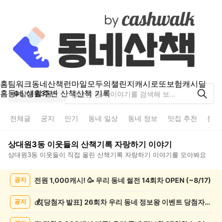
홈
팀워크
동네산책
런마일
모두의챌린지
캐시로또
보험
캐시딜
홈
동네 생활
주변 산책
산책 기록
상대원3동
전체글
공지
인기
동네 일상
동네 정보
맛집 추천
분실
상대원3동
이웃들의
산책기록 자랑하기
이야기
상대원3동
이웃들이 직접 올린
산책기록 자랑하기
이야기를 모아봐요
상
전원 1,000캐시! 🥳 우리 동네 썰전 14회차 OPEN (~8/17)
공지
대
원
3
💰[당첨자 발표] 26회차 우리 동네 정보왕 이벤트 당첨자를 발표합니다!
공지
동
산