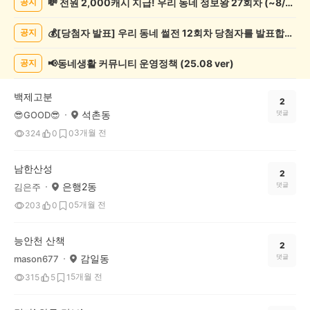
💸 전원 2,000캐시 지급! 우리 동네 정보왕 27회차 (~8/10)
공지
책
기
💰[당첨자 발표] 우리 동네 썰전 12회차 당첨자를 발표합니다!
공지
록
자
랑
📢동네생활 커뮤니티 운영정책 (25.08 ver)
공지
하
기
백제고분
게
2
석촌동
댓글
😎GOOD😎
시
글
3개월 전
324
0
0
목
록
남한산성
2
은행2동
댓글
김은주
5개월 전
203
0
0
능안천 산책
2
감일동
댓글
mason677
5개월 전
315
5
1