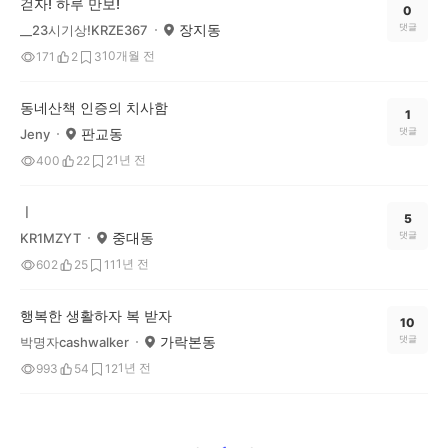
걷자! 하루 만보!
0
장지동
댓글
__23시기상!KRZE367
10개월 전
171
2
3
동네산책 인증의 치사함
1
판교동
댓글
Jeny
1년 전
400
22
2
ㅣ
5
중대동
댓글
KR1MZYT
1년 전
602
25
11
행복한 생활하자 복 받자
10
가락본동
댓글
박명자cashwalker
1년 전
993
54
12