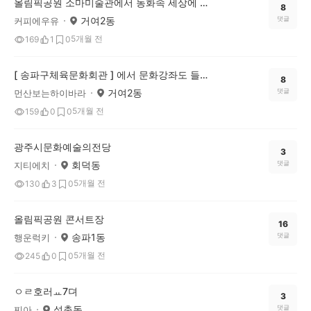
올림픽공원 소마미술관에서 동화속 세상에 빠져보세요~
8
거여2동
댓글
커피에우유
5개월 전
169
1
0
[ 송파구체육문화회관 ] 에서 문화강좌도 들을 수 있어요
8
거여2동
댓글
먼산보는하이바라
5개월 전
159
0
0
광주시문화예술의전당
3
회덕동
댓글
지티에치
5개월 전
130
3
0
올림픽공원 콘서트장
16
송파1동
댓글
행운럭키
5개월 전
245
0
0
ㅇㄹ호러ㅛ7뎌
3
석촌동
댓글
찌아