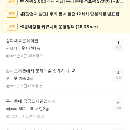
💸 전원 2,000캐시 지급! 우리 동네 정보왕 27회차 (~8/10)
공지
예
술
💰[당첨자 발표] 우리 동네 썰전 12회차 당첨자를 발표합니다!
공지
게
시
글
📢동네생활 커뮤니티 운영정책 (25.08 ver)
공지
목
록
송파체육문화회관
1
마천1동
댓글
산채기
5개월 전
165
0
0
송파도서관에서 문화예술 향유하기~💕
3
가락2동
댓글
루
5개월 전
195
2
1
우리동네 공공도서관입니다
5
서현2동
댓글
mjason894
5개월 전
324
4
0