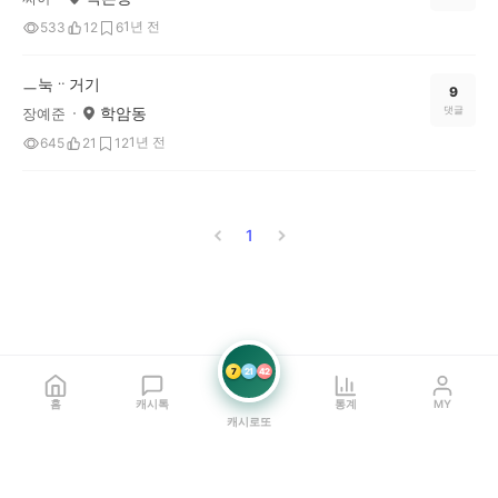
1년 전
533
12
6
ㅡ눅ᆢ거기
9
학암동
댓글
장예준
1년 전
645
21
12
1
7
21
42
홈
캐시톡
통계
MY
캐시로또