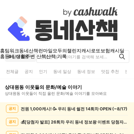
홈
팀워크
동네산책
런마일
모두의챌린지
캐시로또
보험
캐시딜
홈
동네 생활
주변 산책
산책 기록
상대원동
전체글
공지
인기
동네 일상
동네 정보
맛집 추천
분실
상대원동
이웃들의
문화/예술
이야기
상대원동
이웃들이 직접 올린
문화/예술
이야기를 모아봐요
상
전원 1,000캐시! 🥳 우리 동네 썰전 14회차 OPEN (~8/17)
공지
대
원
동
💰[당첨자 발표] 26회차 우리 동네 정보왕 이벤트 당첨자를 발표합니다!
공지
문
화/