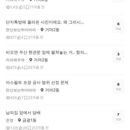
1개월 전
1.4천
5
1
단지톡방에 올라온 사진이에요. 왜 그러시는 걸까요?
6
거여2동
댓글
먼산보는하이바라
1개월 전
677
4
2
비오면 우산 현관문 앞에 펼쳐놓는 거.. 항의하고 싶네요.
3
거여2동
댓글
커피에우유
2개월 전
875
4
6
아스팔트 포장 공사 범위 선정 문제
6
거여2동
댓글
먼산보는하이바라
2개월 전
635
7
2
남의집 앞에서 담배
7
금광1동
댓글
준영
2개월 전
1.5천
29
21