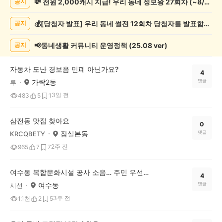
💸 전원 2,000캐시 지급! 우리 동네 정보왕 27회차 (~8/10)
공지
일
상
💰[당첨자 발표] 우리 동네 썰전 12회차 당첨자를 발표합니다!
공지
게
시
글
📢동네생활 커뮤니티 운영정책 (25.08 ver)
공지
목
록
자동차 도난 경보음 민폐 아닌가요?
4
가락2동
댓글
루
3일 전
483
5
1
삼전동 맛집 찾아요
0
잠실본동
댓글
KRCQBETY
2주 전
965
7
7
여수동 복합문화시설 공사 소음… 주민 우선 이용권 보상, 어떻게 생각하세요?
4
여수동
댓글
시선
3주 전
1.1천
2
5