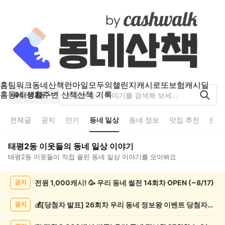
홈
팀워크
동네산책
런마일
모두의챌린지
캐시로또
보험
캐시딜
홈
동네 생활
주변 산책
산책 기록
태평2동
전체글
공지
인기
동네 일상
동네 정보
맛집 추천
분실
태평2동
이웃들의
동네 일상
이야기
태평2동
이웃들이 직접 올린
동네 일상
이야기를 모아봐요
태
전원 1,000캐시! 🥳 우리 동네 썰전 14회차 OPEN (~8/17)
공지
평
2
동
💰[당첨자 발표] 26회차 우리 동네 정보왕 이벤트 당첨자를 발표합니다!
공지
동
네