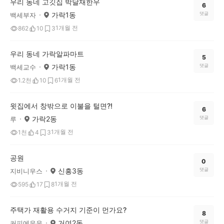
우리 동네 고깃집 박달재한우
6
가락1동
댓글
백세부자
1개월 전
862
10
3
우리 동네 가락알파마트
5
가락1동
댓글
백세교수
1개월 전
1.2천
10
6
윗집에서 창밖으로 이불을 털면?!
6
가락2동
댓글
루
1개월 전
1천
4
3
공원
0
신흥3동
댓글
지비니우스
1개월 전
595
17
8
주택가 재활용 수거지 기준이 먼가요?
8
거여2동
댓글
커피에우유