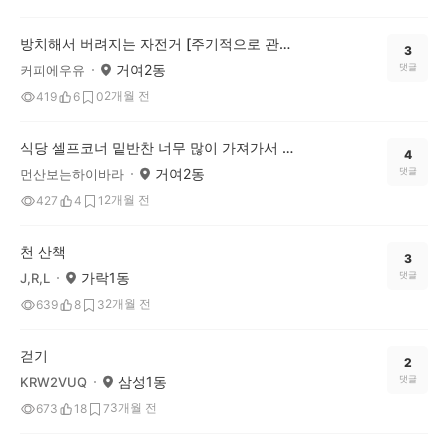
방치해서 버려지는 자전거 [주기적으로 관리하는데 매번 생기네요]
3
거여2동
댓글
커피에우유
2개월 전
419
6
0
식당 셀프코너 밑반찬 너무 많이 가져가서 남기지 맙시다!!
4
거여2동
댓글
먼산보는하이바라
2개월 전
427
4
1
천 산책
3
가락1동
댓글
J,R,L
2개월 전
639
8
3
걷기
2
삼성1동
댓글
KRW2VUQ
3개월 전
673
18
7