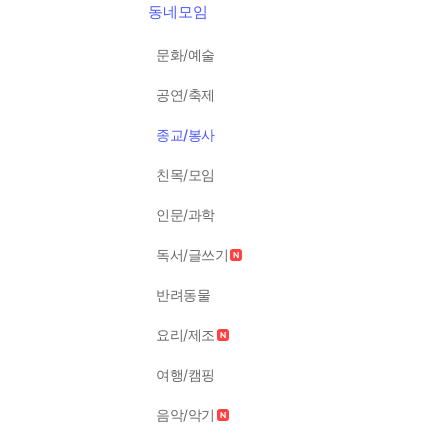
동네모임
문화/예술
공연/축제
종교/봉사
친목/모임
인문/과학
독서/글쓰기
반려동물
요리/제조
여행/캠핑
음악/악기