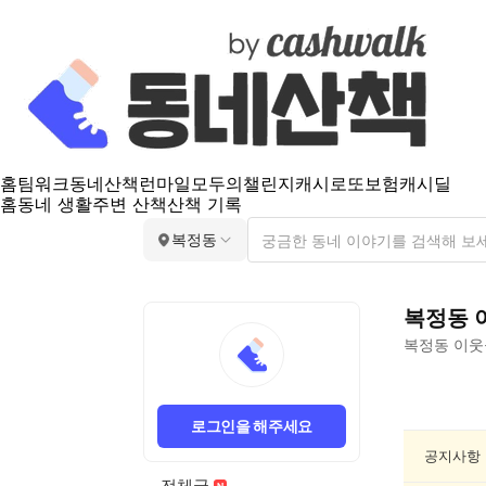
홈
팀워크
동네산책
런마일
모두의챌린지
캐시로또
보험
캐시딜
홈
동네 생활
주변 산책
산책 기록
복정동
복정동
복정동
이웃
복
정
로그인을 해주세요
동
종
공지사항
교/
전체글