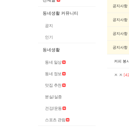
봉
사
공지사항
게
동네생활 커뮤니티
시
공지사항
글
공지
목
록
공지사항
인기
공지사항
동네생활
커피 봉
동네 일상
동네 정보
ㅈ ㅈ
[
4
맛집 추천
분실/실종
건강/운동
스포츠 관람