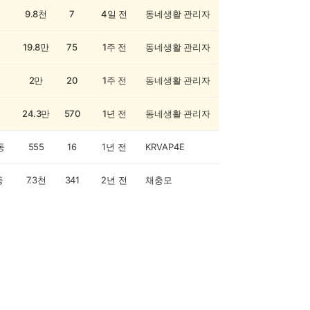
9.8천
7
4일 전
동네생활 관리자
19.8만
75
1주 전
동네생활 관리자
2만
20
1주 전
동네생활 관리자
24.3만
570
1년 전
동네생활 관리자
동
555
16
1년 전
KRVAP4E
동
7.3천
341
2년 전
채충모