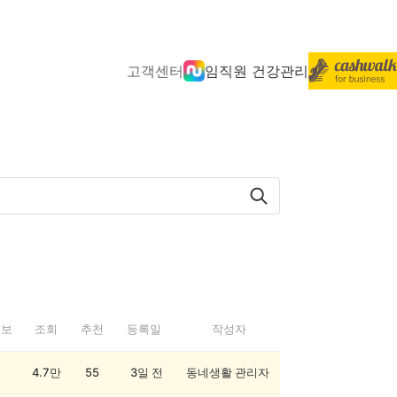
고객센터
임직원 건강관리
정보
조회
추천
등록일
작성자
4.7만
55
3일 전
동네생활 관리자