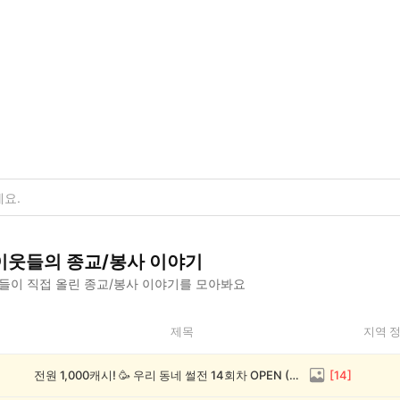
이웃들의
종교/봉사
이야기
들이 직접 올린
종교/봉사
이야기를 모아봐요
제목
지역 
전원 1,000캐시! 🥳 우리 동네 썰전 14회차 OPEN (~8/17)
[
14
]