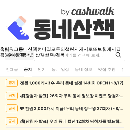
홈
팀워크
동네산책
런마일
모두의챌린지
캐시로또
보험
캐시딜
홈
동네 생활
주변 산책
산책 기록
야탑3동
전체글
공지
인기
동네 일상
동네 정보
맛집 추천
분실
야
전원 1,000캐시! 🥳 우리 동네 썰전 14회차 OPEN (~8/17)
공지
탑
3
동
💰[당첨자 발표] 26회차 우리 동네 정보왕 이벤트 당첨자를 발표합니다!
공지
공
지
💸 전원 2,000캐시 지급! 우리 동네 정보왕 27회차 (~8/10)
공지
게
시
💰[당첨자 발표] 우리 동네 썰전 12회차 당첨자를 발표합니다!
공지
글
목