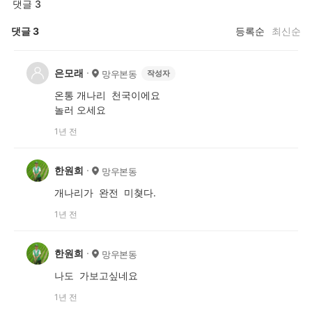
댓글 3
댓글
3
등록순
최신순
은모래
망우본동
작성자
온통 개나리 천국이에요
놀러 오세요
1년 전
한원희
망우본동
개나리가 완전 미쳦다.
1년 전
한원희
망우본동
나도 가보고싶네요
1년 전