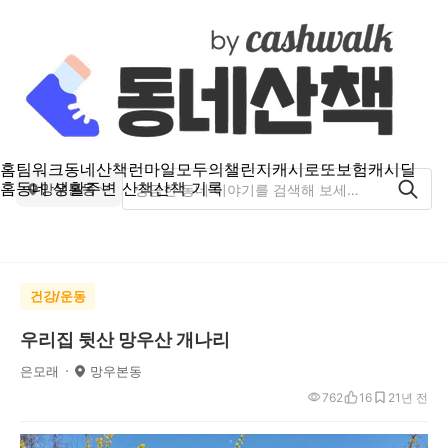
홈
팀워크
동네산책
런마일
모두의챌린지
캐시로또
보험
캐시딜
홈
동네 생활
주변 산책
산책 기록
망우본동
건강/운동
우리집 뒷산 망우산 개나리
은모래
망우본동
762
16
2
1년 전