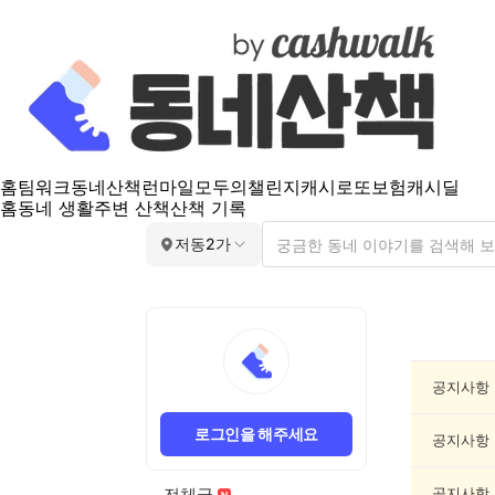
홈
팀워크
동네산책
런마일
모두의챌린지
캐시로또
보험
캐시딜
홈
동네 생활
주변 산책
산책 기록
저동2가
저
동
2
가
공지사항
공
지
로그인을 해주세요
게
공지사항
시
글
전체글
공지사항