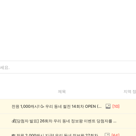
제목
지역 
전원 1,000캐시! 🥳 우리 동네 썰전 14회차 OPEN (~8/17)
[
10
]
💰[당첨자 발표] 26회차 우리 동네 정보왕 이벤트 당첨자를 발표합니다!
💸 전원 2,000캐시 지급! 우리 동네 정보왕 27회차 (~8/10)
[
64
]