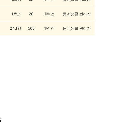
1.8만
20
1주 전
동네생활 관리자
24.1만
568
1년 전
동네생활 관리자
?