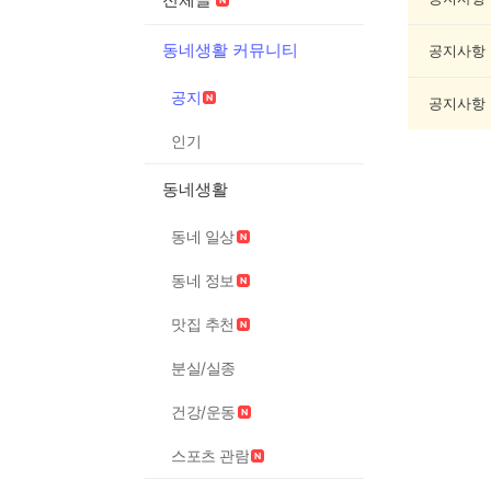
목
록
동네생활 커뮤니티
공지사항
공지
공지사항
인기
동네생활
동네 일상
동네 정보
맛집 추천
분실/실종
건강/운동
스포츠 관람