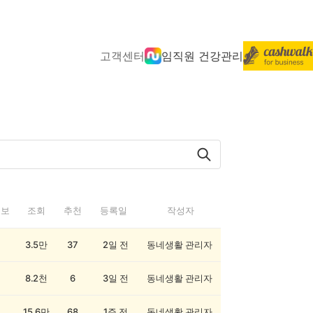
고객센터
임직원 건강관리
정보
조회
추천
등록일
작성자
3.5만
37
2일 전
동네생활 관리자
8.2천
6
3일 전
동네생활 관리자
15.6만
68
1주 전
동네생활 관리자