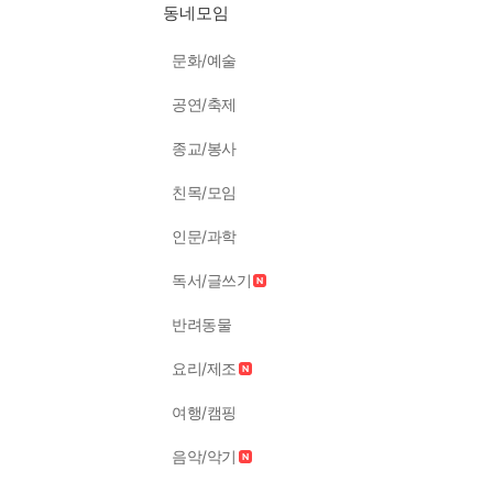
동네모임
문화/예술
공연/축제
종교/봉사
친목/모임
인문/과학
독서/글쓰기
반려동물
요리/제조
여행/캠핑
음악/악기