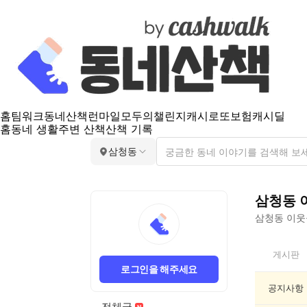
홈
팀워크
동네산책
런마일
모두의챌린지
캐시로또
보험
캐시딜
홈
동네 생활
주변 산책
산책 기록
삼청동
삼청동
삼청동
이웃들
삼
게시판
청
로그인을 해주세요
동
인
공지사항
기
전체글