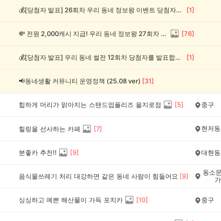
💰[당첨자 발표] 26회차 우리 동네 정보왕 이벤트 당첨자를 발표합니다!
[
1
]
💸 전원 2,000캐시 지급! 우리 동네 정보왕 27회차 (~8/10)
[
76
]
💰[당첨자 발표] 우리 동네 썰전 12회차 당첨자를 발표합니다!
[
1
]
📢동네생활 커뮤니티 운영정책 (25.08 ver)
[
31
]
힙하게 머리가 맑아지는 스탠드업플리즈 을지로점
[
5
]
중구
현저동
힐링을 선사하는 카페
[
7
]
분좋카 추천!!
[
9
]
대현동
동소문
음식물쓰레기 처리 대강하면 같은 동네 사람이 힘들어요
[
9
]
가
싱싱하고 예쁜 해산물이 가득 포치카
[
10
]
중구