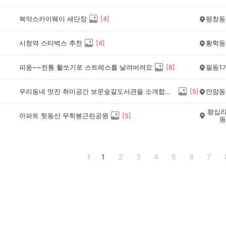
북악스카이웨이 새단장
[
4
]
평창동
시청역 스타벅스 추천
[
4
]
황학동
피웅~~전통 활쏘기로 스트레스를 날려버려요
[
8
]
필동1
우리동네 멋진 취미공간 보문숲길도서관을 소개합니다
[
5
]
안암동
왕십리
아파트 뒷동산 무학봉근린공원
[
5
]
동
1
2
3
4
5
6
7