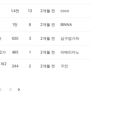
1.4천
13
2개월 전
coco
1천
8
2개월 전
BINNA
가
630
3
2개월 전
삼구암가자
2가
485
1
2개월 전
아메리카노
제2
244
2
2개월 전
구안
8
9