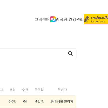
고객센터
임직원 건강관리
정보
조회
추천
등록일
작성자
5.6만
64
4일 전
동네생활 관리자