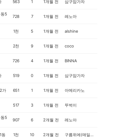
가
563
1
1개월 전
삼구암가자
동5
728
7
1개월 전
레노아
1천
5
1개월 전
alshine
2천
9
1개월 전
coco
726
4
1개월 전
BINNA
가
519
0
1개월 전
삼구암가자
2가
651
1
1개월 전
아메리카노
517
3
1개월 전
뚜벅이
동5
907
6
2개월 전
레노아
1동
1천
10
2개월 전
구름위에(매일오전중)