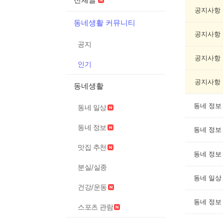
글
게
공지사항
시
동네생활 커뮤니티
글
공지사항
목
공지
록
공지사항
인기
공지사항
동네생활
동네 정보
동네 일상
동네 정보
동네 정보
맛집 추천
동네 정보
분실/실종
동네 일상
건강/운동
동네 정보
스포츠 관람