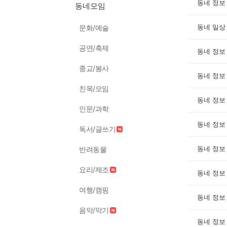
동네 정보
동네모임
동네 일상
문화/예술
공연/축제
동네 정보
종교/봉사
동네 정보
친목/모임
동네 정보
인문/과학
동네 정보
독서/글쓰기
동네 정보
반려동물
요리/제조
동네 정보
여행/캠핑
동네 정보
음악/악기
동네 정보