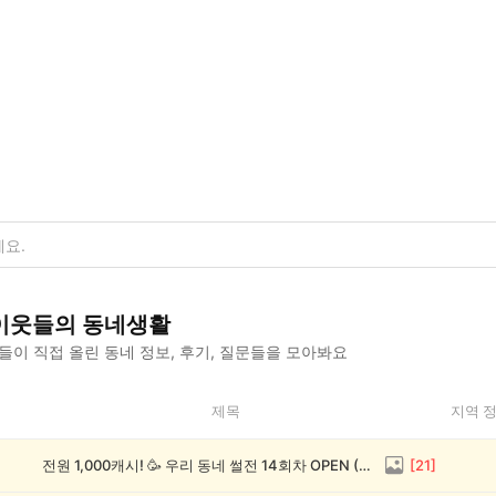
이웃들의 동네생활
이 직접 올린 동네 정보, 후기, 질문들을 모아봐요
제목
지역 
전원 1,000캐시! 🥳 우리 동네 썰전 14회차 OPEN (~8/17)
[
21
]