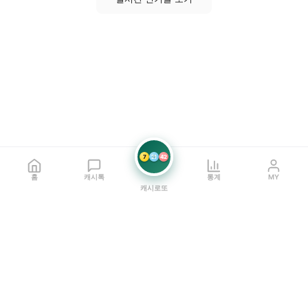
7
21
42
홈
캐시톡
통계
MY
캐시로또