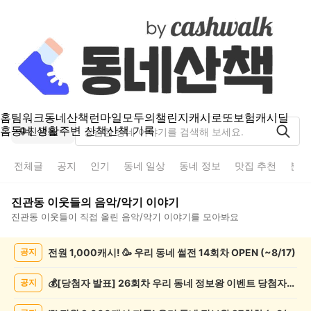
홈
팀워크
동네산책
런마일
모두의챌린지
캐시로또
보험
캐시딜
홈
동네 생활
주변 산책
산책 기록
진관동
전체글
공지
인기
동네 일상
동네 정보
맛집 추천
분실
진관동
이웃들의
음악/악기
이야기
진관동
이웃들이 직접 올린
음악/악기
이야기를 모아봐요
진
전원 1,000캐시! 🥳 우리 동네 썰전 14회차 OPEN (~8/17)
공지
관
동
음
💰[당첨자 발표] 26회차 우리 동네 정보왕 이벤트 당첨자를 발표합니다!
공지
악/
악