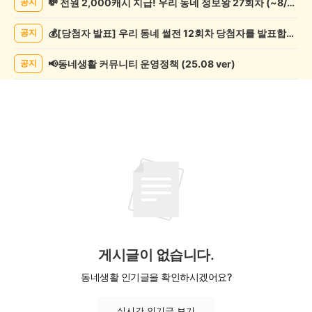
💸 전원 2,000캐시 지급! 우리 동네 정보왕 27회차 (~8/10)
공지
기
게
💰[당첨자 발표] 우리 동네 썰전 12회차 당첨자를 발표합니다!
공지
시
글
목
📢동네생활 커뮤니티 운영정책 (25.08 ver)
공지
록
게시글이 없습니다.
동네생활 인기글을 확인하시겠어요?
실시간 인기글 보기