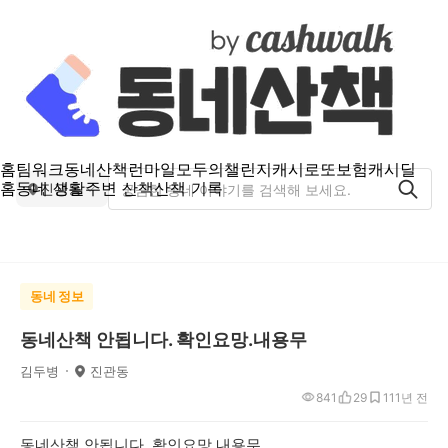
홈
팀워크
동네산책
런마일
모두의챌린지
캐시로또
보험
캐시딜
홈
동네 생활
주변 산책
산책 기록
진관동
동네 정보
동네산책 안됩니다. 확인요망.내용무
김두병
진관동
841
29
11
1년 전
동네산책 안됩니다. 확인요망.내용무