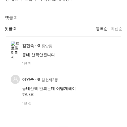
댓글 2
댓글
2
등록순
최신순
김현숙
풍암동
동네 산책안됩니다
1년 전
이인순
갈현제2동
동네산책 안되는데 어떻게해야
하나요
1년 전