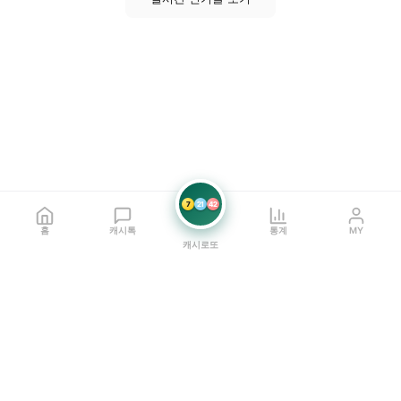
7
21
42
홈
캐시톡
통계
MY
캐시로또