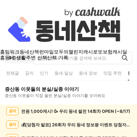
홈
팀워크
동네산책
런마일
모두의챌린지
캐시로또
보험
캐시딜
홈
동네 생활
주변 산책
산책 기록
증산동
전체글
공지
인기
동네 일상
동네 정보
맛집 추천
분실
증산동
이웃들의
분실/실종
이야기
증산동
이웃들이 직접 올린
분실/실종
이야기를 모아봐요
증
전원 1,000캐시! 🥳 우리 동네 썰전 14회차 OPEN (~8/17)
공지
산
동
분
💰[당첨자 발표] 26회차 우리 동네 정보왕 이벤트 당첨자를 발표합니다!
공지
실/
실