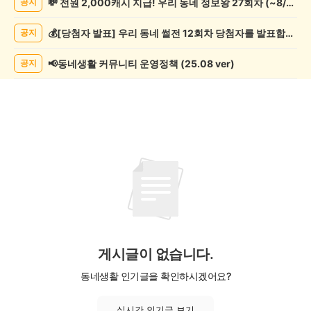
💸 전원 2,000캐시 지급! 우리 동네 정보왕 27회차 (~8/10)
공지
종
게
💰[당첨자 발표] 우리 동네 썰전 12회차 당첨자를 발표합니다!
공지
시
글
목
📢동네생활 커뮤니티 운영정책 (25.08 ver)
공지
록
게시글이 없습니다.
동네생활 인기글을 확인하시겠어요?
실시간 인기글 보기