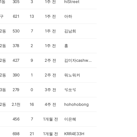
1동
305
3
1주 전
hiStreet
구
621
13
1주 전
아하
2동
530
7
1주 전
김남희
2동
378
2
1주 전
홍
2동
427
9
2주 전
김미자cashwalker
2동
390
1
2주 전
워노워커
3동
279
0
3주 전
🫧쏘🫧
2동
2.1천
16
4주 전
hohohobong
456
7
1개월 전
이은혜
698
21
1개월 전
KRR4E33H