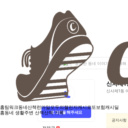
신사제1동
신사제1
신사제1동
이
신
홈
팀워크
동네산책
런마일
모두의챌린지
캐시로또
보험
캐시딜
사
로그인을 해주세요
홈
동네 생활
주변 산책
산책 기록
제
1
공지사항
동
전체글