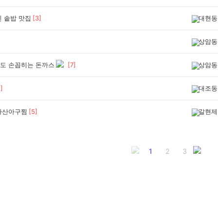
긴 솥밥 맛집
[
3
]
대현동
상암동
도 손꼽히는 돈까스
[
7
]
상암동
1
]
대조동
마산아구찜
[
5
]
갈현제
1
2
3