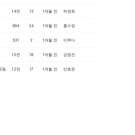
1.4천
13
1개월 전
허영희
994
24
1개월 전
홍수정
531
2
1개월 전
이루다
1.5천
18
1개월 전
성명진
2동
1.2천
17
1개월 전
안효문