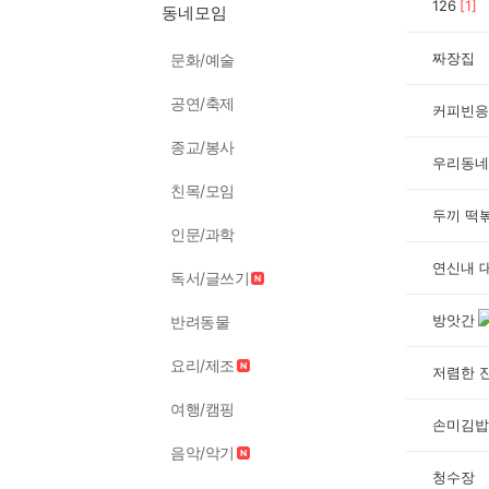
126
[
1
]
동네모임
짜장집
문화/예술
공연/축제
커피빈응
종교/봉사
우리동네
친목/모임
두끼 떡
인문/과학
연신내 
독서/글쓰기
방앗간
반려동물
요리/제조
저렴한 
여행/캠핑
손미김밥
음악/악기
청수장