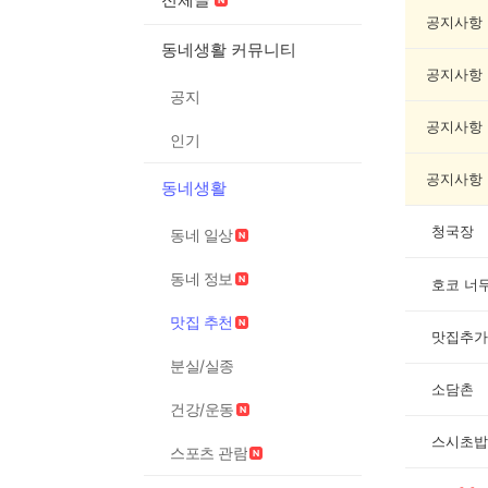
맛
집
공지사항
추
동네생활 커뮤니티
천
공지사항
게
공지
시
글
공지사항
인기
목
록
공지사항
동네생활
청국장
동네 일상
동네 정보
호코 너
맛집 추천
맛집추가
분실/실종
소담촌
건강/운동
스시초밥
스포츠 관람