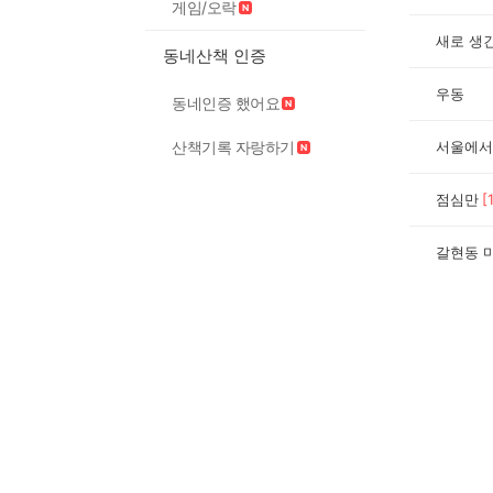
게임/오락
새로 생
동네산책 인증
우동
동네인증 했어요
서울에서
산책기록 자랑하기
점심만
[
갈현동 