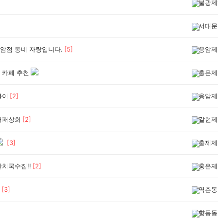
불광제
서대문
암점 동네 자랑입니다.
[
5
]
응암제
 카페 추천
홍은제
볶이
[
2
]
응암제
대패상회
[
2
]
갈현제
[
3
]
홍제제
잔치국수집!!
[
2
]
홍은제
[
3
]
역촌동
향동동