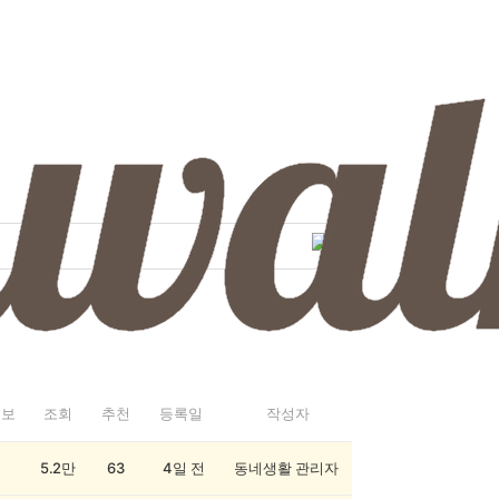
정보
조회
추천
등록일
작성자
5.2만
63
4일 전
동네생활 관리자