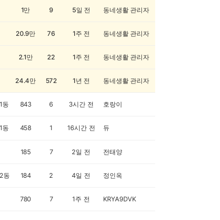
1만
9
5일 전
동네생활 관리자
20.9만
76
1주 전
동네생활 관리자
2.1만
22
1주 전
동네생활 관리자
24.4만
572
1년 전
동네생활 관리자
1동
843
6
3시간 전
호랑이
1동
458
1
16시간 전
듀
185
7
2일 전
전태양
2동
184
2
4일 전
정인옥
780
7
1주 전
KRYA9DVK