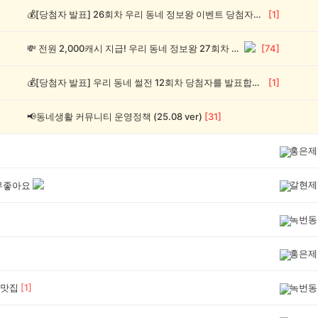
💰[당첨자 발표] 26회차 우리 동네 정보왕 이벤트 당첨자를 발표합니다!
[
1
]
💸 전원 2,000캐시 지급! 우리 동네 정보왕 27회차 (~8/10)
[
74
]
💰[당첨자 발표] 우리 동네 썰전 12회차 당첨자를 발표합니다!
[
1
]
📢동네생활 커뮤니티 운영정책 (25.08 ver)
[
31
]
홍은제
갈현제
무좋아요
녹번동
홍은제
맛집
[
1
]
녹번동