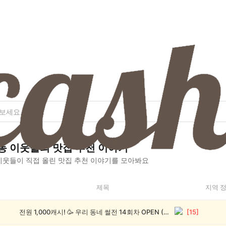
동
이웃들의
맛집 추천
이야기
웃들이 직접 올린
맛집 추천
이야기를 모아봐요
제목
지역 
전원 1,000캐시! 🥳 우리 동네 썰전 14회차 OPEN (~8/17)
[
15
]