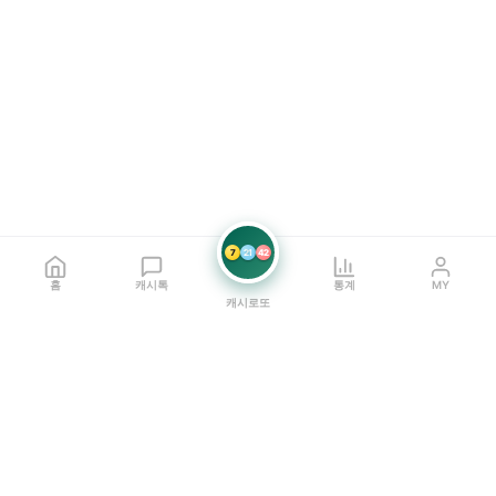
7
21
42
홈
캐시톡
통계
MY
캐시로또