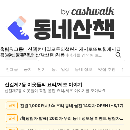
홈
팀워크
동네산책
런마일
모두의챌린지
캐시로또
보험
캐시딜
홈
동네 생활
주변 산책
산책 기록
신길제7동
전체글
공지
인기
동네 일상
동네 정보
맛집 추천
분실
신길제7동
이웃들의
요리/제조
이야기
신길제7동
이웃들이 직접 올린
요리/제조
이야기를 모아봐요
신
전원 1,000캐시! 🥳 우리 동네 썰전 14회차 OPEN (~8/17)
공지
길
제
7
💰[당첨자 발표] 26회차 우리 동네 정보왕 이벤트 당첨자를 발표합니다!
공지
동
요