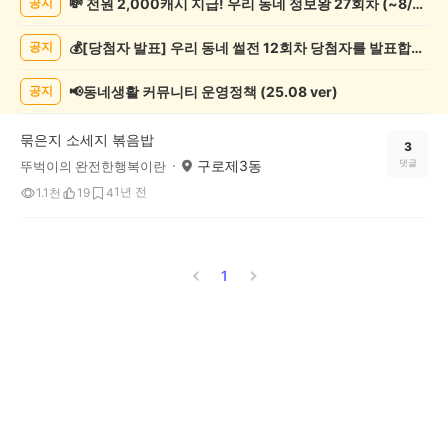
💸 전원 2,000캐시 지급! 우리 동네 정보왕 27회차 (~8/10)
공지
리/
제
💰[당첨자 발표] 우리 동네 썰전 12회차 당첨자를 발표합니다!
공지
조
게
시
📢동네생활 커뮤니티 운영정책 (25.08 ver)
공지
글
목
묶은지 소세지 볶음밥
록
3
구로제3동
댓글
뚜벅이의 완전한행복이란
1년 전
1.1천
19
4
1