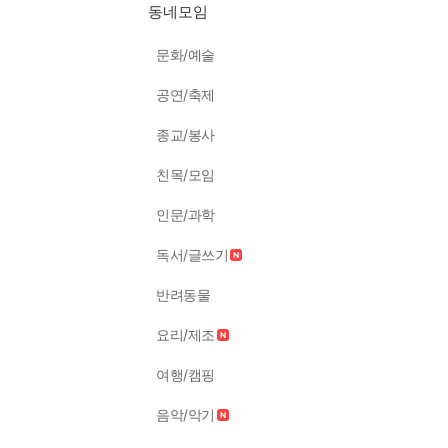
동네모임
문화/예술
공연/축제
종교/봉사
친목/모임
인문/과학
독서/글쓰기
반려동물
요리/제조
여행/캠핑
음악/악기