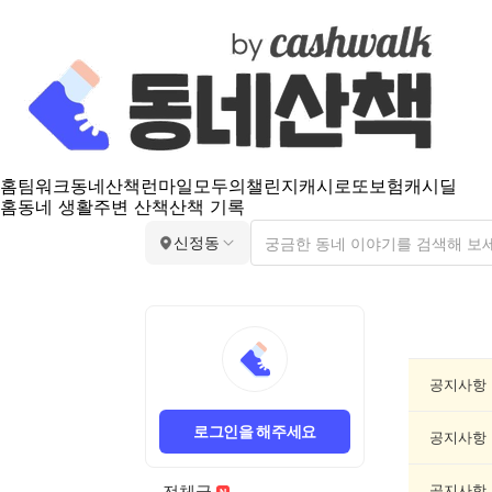
홈
팀워크
동네산책
런마일
모두의챌린지
캐시로또
보험
캐시딜
홈
동네 생활
주변 산책
산책 기록
신정동
신
정
동
공
공지사항
지
게
로그인을 해주세요
시
공지사항
글
목
전체글
공지사항