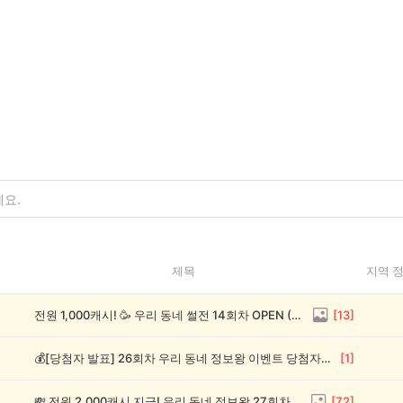
제목
지역 
전원 1,000캐시! 🥳 우리 동네 썰전 14회차 OPEN (~8/17)
[
13
]
💰[당첨자 발표] 26회차 우리 동네 정보왕 이벤트 당첨자를 발표합니다!
[
1
]
💸 전원 2,000캐시 지급! 우리 동네 정보왕 27회차 (~8/10)
[
72
]