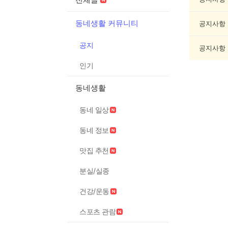
록
동네생활 커뮤니티
공지사항
공지
공지사항
인기
동네생활
동네 일상
동네 정보
맛집 추천
분실/실종
건강/운동
스포츠 관람