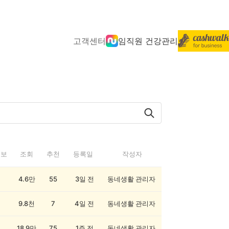
고객센터
임직원 건강관리
정보
조회
추천
등록일
작성자
4.6만
55
3일 전
동네생활 관리자
9.8천
7
4일 전
동네생활 관리자
18.9만
75
1주 전
동네생활 관리자