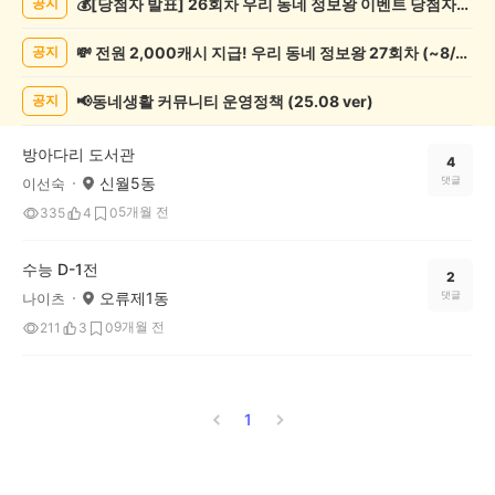
💰[당첨자 발표] 26회차 우리 동네 정보왕 이벤트 당첨자를 발표합니다!
공지
글
쓰
💸 전원 2,000캐시 지급! 우리 동네 정보왕 27회차 (~8/10)
공지
기
게
시
📢동네생활 커뮤니티 운영정책 (25.08 ver)
공지
글
목
방아다리 도서관
록
4
신월5동
댓글
이선숙
5개월 전
335
4
0
수능 D-1전
2
오류제1동
댓글
나이츠
9개월 전
211
3
0
1