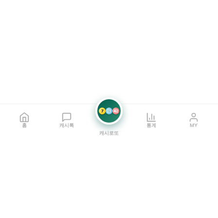
7
21
42
홈
캐시톡
통계
MY
캐시로또