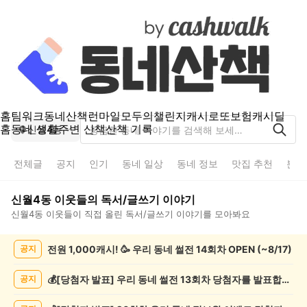
홈
팀워크
동네산책
런마일
모두의챌린지
캐시로또
보험
캐시딜
홈
동네 생활
주변 산책
산책 기록
신월4동
전체글
공지
인기
동네 일상
동네 정보
맛집 추천
분실
신월4동
이웃들의
독서/글쓰기
이야기
신월4동
이웃들이 직접 올린
독서/글쓰기
이야기를 모아봐요
신
전원 1,000캐시! 🥳 우리 동네 썰전 14회차 OPEN (~8/17)
공지
월
4
동
💰[당첨자 발표] 우리 동네 썰전 13회차 당첨자를 발표합니다!
공지
독
서/