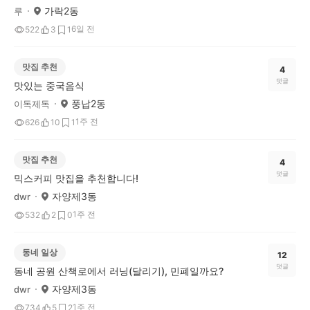
가락2동
루
6일 전
522
3
1
맛집 추천
4
댓글
맛있는 중국음식
풍납2동
이독제독
1주 전
626
10
1
맛집 추천
4
댓글
믹스커피 맛집을 추천합니다!
자양제3동
dwr
1주 전
532
2
0
동네 일상
12
댓글
동네 공원 산책로에서 러닝(달리기), 민폐일까요?
자양제3동
dwr
1주 전
734
5
2