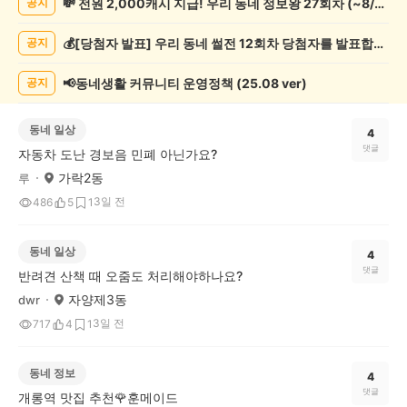
💸 전원 2,000캐시 지급! 우리 동네 정보왕 27회차 (~8/10)
공지
게
시
💰[당첨자 발표] 우리 동네 썰전 12회차 당첨자를 발표합니다!
공지
글
목
록
📢동네생활 커뮤니티 운영정책 (25.08 ver)
공지
동네 일상
4
댓글
자동차 도난 경보음 민폐 아닌가요?
가락2동
루
3일 전
486
5
1
동네 일상
4
댓글
반려견 산책 때 오줌도 처리해야하나요?
자양제3동
dwr
3일 전
717
4
1
동네 정보
4
댓글
개롱역 맛집 추천🌹훈메이드