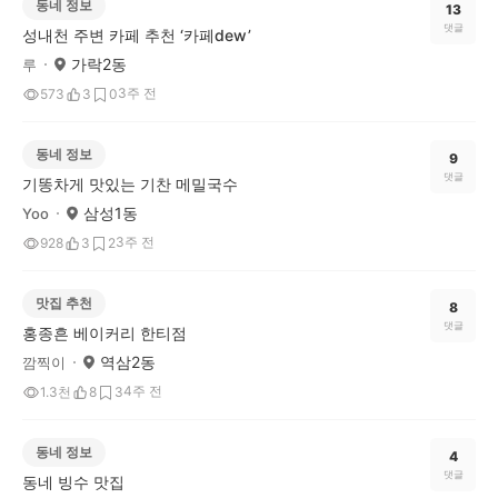
동네 정보
13
댓글
성내천 주변 카페 추천 ‘카페dew’
가락2동
루
3주 전
573
3
0
동네 정보
9
댓글
기똥차게 맛있는 기찬 메밀국수
삼성1동
Yoo
3주 전
928
3
2
맛집 추천
8
댓글
홍종흔 베이커리 한티점
역삼2동
깜찍이
4주 전
1.3천
8
3
동네 정보
4
댓글
동네 빙수 맛집