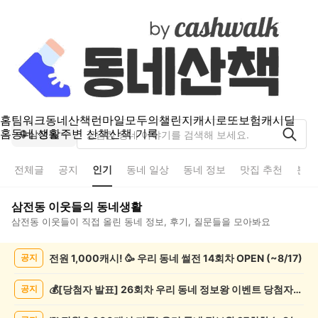
홈
팀워크
동네산책
런마일
모두의챌린지
캐시로또
보험
캐시딜
홈
동네 생활
주변 산책
산책 기록
삼전동
전체글
공지
인기
동네 일상
동네 정보
맛집 추천
분실
삼전동
이웃들의 동네생활
삼전동
이웃들이 직접 올린 동네 정보, 후기, 질문들을 모아봐요
삼
전원 1,000캐시! 🥳 우리 동네 썰전 14회차 OPEN (~8/17)
공지
전
동
인
💰[당첨자 발표] 26회차 우리 동네 정보왕 이벤트 당첨자를 발표합니다!
공지
기
글