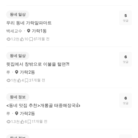
동네 일상
5
댓글
우리 동네 가락알파마트
가락1동
백세교수
1개월 전
1.2천
10
6
동네 일상
6
댓글
윗집에서 창밖으로 이불을 털면?!
가락2동
루
1개월 전
1천
4
3
동네 정보
6
댓글
<동네 맛집 추천>개롱골 태중해장국👍
가락2동
루
1개월 전
1.3천
6
1