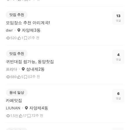
맛집 추천
13
댓글
모임장소 추천 아리계곡!
자양제3동
dwr
1주 전
520
1
2
맛집 추천
4
댓글
귀빈대접 쌉가능, 동양찻집
성내제2동
프리다
2주 전
689
5
0
동네 일상
6
댓글
카페맛집
자양제4동
LIUNAN
2주 전
1.5천
17
7