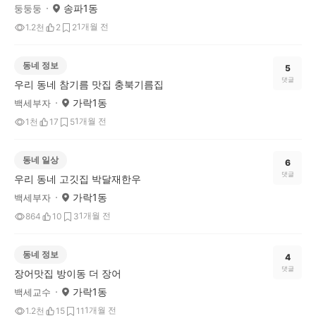
송파1동
둥둥둥
1개월 전
1.2천
2
2
동네 정보
5
댓글
우리 동네 참기름 맛집 충북기름집
가락1동
백세부자
1개월 전
1천
17
5
동네 일상
6
댓글
우리 동네 고깃집 박달재한우
가락1동
백세부자
1개월 전
864
10
3
동네 정보
4
댓글
장어맛집 방이동 더 장어
가락1동
백세교수
1개월 전
1.2천
15
11