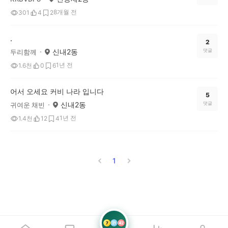
8개월 전
301
4
2
.
2
신내2동
댓글
두리함께
1년 전
1.6천
0
6
어서 오세요 커비 나라 입니다
5
신내2동
댓글
귀여운 채빈
1년 전
1.4천
12
4
1
7
21
42