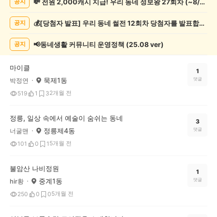
💸 전원 2,000캐시 지급! 우리 동네 정보왕 27회차 (~8/10)
공지
화/
예
💰[당첨자 발표] 우리 동네 썰전 12회차 당첨자를 발표합니다!
공지
술
게
시
📢동네생활 커뮤니티 운영정책 (25.08 ver)
공지
글
목
마이클
록
1
묵제1동
댓글
박정연
2개월 전
519
1
3
정릉, 일상 속에서 예술이 숨쉬는 동네
3
정릉제4동
댓글
너굴맨
5개월 전
101
0
1
불암산 나비정원
1
중계1동
댓글
hir황
5개월 전
250
0
0