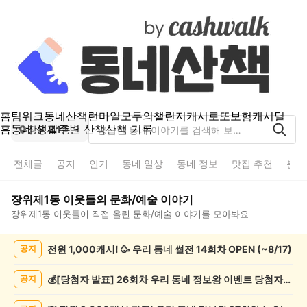
홈
팀워크
동네산책
런마일
모두의챌린지
캐시로또
보험
캐시딜
홈
동네 생활
주변 산책
산책 기록
장위제1동
전체글
공지
인기
동네 일상
동네 정보
맛집 추천
분실
장위제1동
이웃들의
문화/예술
이야기
장위제1동
이웃들이 직접 올린
문화/예술
이야기를 모아봐요
장
전원 1,000캐시! 🥳 우리 동네 썰전 14회차 OPEN (~8/17)
공지
위
제
1
💰[당첨자 발표] 26회차 우리 동네 정보왕 이벤트 당첨자를 발표합니다!
공지
동
문