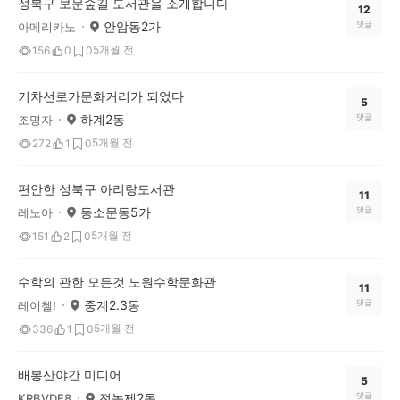
성북구 보문숲길 도서관을 소개합니다
12
안암동2가
댓글
아메리카노
5개월 전
156
0
0
기차선로가문화거리가 되었다
5
하계2동
댓글
조명자
5개월 전
272
1
0
편안한 성북구 아리랑도서관
11
동소문동5가
댓글
레노아
5개월 전
151
2
0
수학의 관한 모든것 노원수학문화관
11
중계2.3동
댓글
레이첼!
5개월 전
336
1
0
배봉산야간 미디어
5
전농제2동
댓글
KRBVDF8