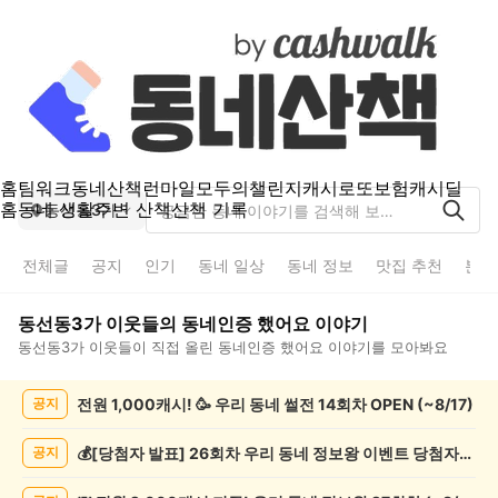
홈
팀워크
동네산책
런마일
모두의챌린지
캐시로또
보험
캐시딜
홈
동네 생활
주변 산책
산책 기록
동선동3가
전체글
공지
인기
동네 일상
동네 정보
맛집 추천
분실
동선동3가
이웃들의
동네인증 했어요
이야기
동선동3가
이웃들이 직접 올린
동네인증 했어요
이야기를 모아봐요
동
전원 1,000캐시! 🥳 우리 동네 썰전 14회차 OPEN (~8/17)
공지
선
동
3
💰[당첨자 발표] 26회차 우리 동네 정보왕 이벤트 당첨자를 발표합니다!
공지
가
동