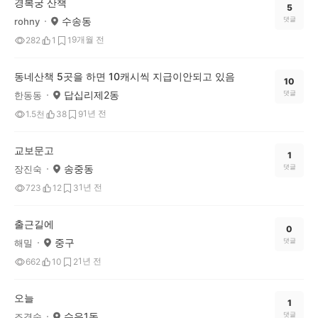
경복궁 산책
5
수송동
댓글
rohny
9개월 전
282
1
1
동네산책 5곳을 하면 10캐시씩 지급이안되고 있음
10
답십리제2동
댓글
한동동
1년 전
1.5천
38
9
교보문고
1
송중동
댓글
장진숙
1년 전
723
12
3
출근길에
0
중구
댓글
해밀
1년 전
662
10
2
오늘
1
수유1동
댓글
조경숙