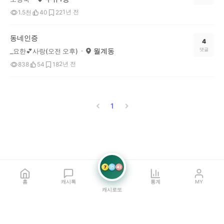
1년 전
1.5천
40
22
동네인증
4
월계동
댓글
_요한💕사랑(오전 오후)
2년 전
838
54
18
1
7
21
42
홈
캐시톡
통계
MY
캐시로또