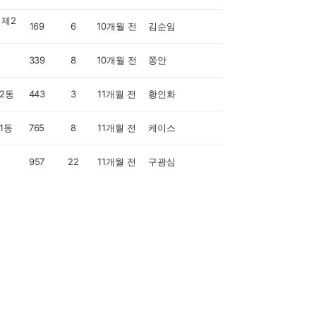
제2
169
6
10개월 전
김순임
339
8
10개월 전
쫑안
2동
443
3
11개월 전
황인화
1동
765
8
11개월 전
케이스
957
22
11개월 전
구광심