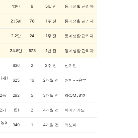
1.1만
9
5일 전
동네생활 관리자
21.5만
78
1주 전
동네생활 관리자
2.2만
24
1주 전
동네생활 관리자
24.5만
573
1년 전
동네생활 관리자
636
2
2주 전
신지민
가제1
625
16
2개월 전
짱이~~윤^^
2동
292
5
3개월 전
KRQMJ81X
2가
151
2
4개월 전
아메리카노
동5
340
1
4개월 전
레노아