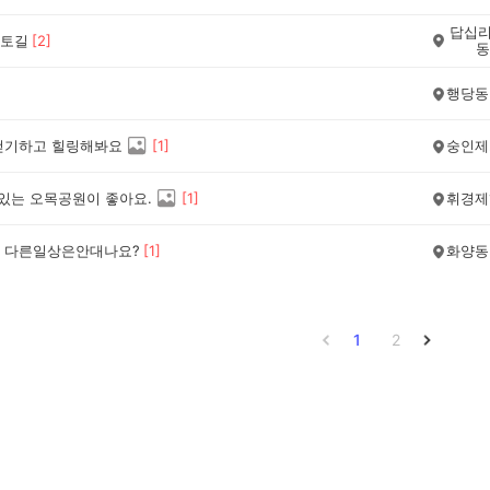
답십리
토길
[
2
]
동
행당동
걷기하고 힐링해봐요
[
1
]
숭인제
 있는 오목공원이 좋아요.
[
1
]
휘경제
 다른일상은안대나요?
[
1
]
화양동
1
2