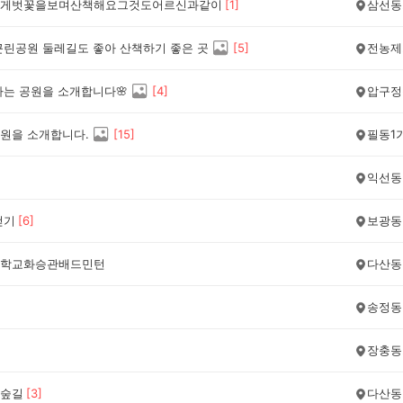
게벗꽃을보며산책해요그것도어르신과같이
[
1
]
삼선동
근린공원 둘레길도 좋아 산책하기 좋은 곳
[
5
]
전농제
가는 공원을 소개합니다🌸
[
4
]
압구정
원을 소개합니다.
[
15
]
필동1
익선동
걷기
[
6
]
보광동
학교화승관배드민턴
다산동
송정동
장충동
숲길
[
3
]
다산동