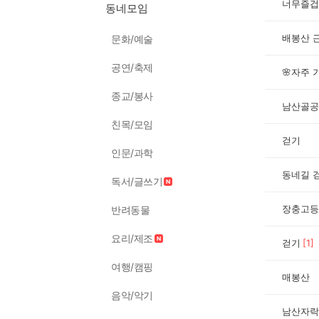
너무즐겁
동네모임
배봉산 
문화/예술
공연/축제
🌸자주 
종교/봉사
남산골공
친목/모임
걷기
인문/과학
동네길 
독서/글쓰기
장충고등
반려동물
요리/제조
걷기
[
1
]
여행/캠핑
매봉산
음악/악기
남산자락