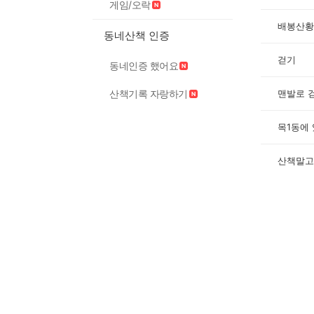
게임/오락
배봉산황
동네산책 인증
걷기
동네인증 했어요
맨발로 
산책기록 자랑하기
목1동에
산책말고