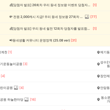
💰[당첨자 발표] 26회차 우리 동네 정보왕 이벤트 당첨자를 발표합니다!
[
1
]
💸 전원 2,000캐시 지급! 우리 동네 정보왕 27회차 (~8/10)
[
77
]
💰[당첨자 발표] 우리 동네 썰전 12회차 당첨자를 발표합니다!
[
1
]
📢동네생활 커뮤니티 운영정책 (25.08 ver)
[
31
]
청계천
[
1
]
제기동
성수2
기운동놀이공원
[
3
]
동
[
4
]
장안제
린이공원
[
4
]
안암동
동소문
공원 하늘한마당
[
16
]
가