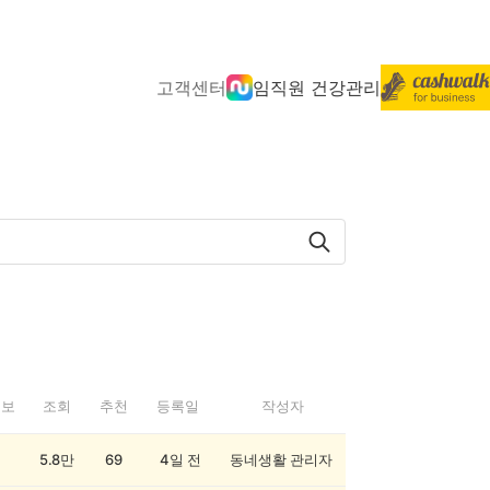
고객센터
임직원 건강관리
정보
조회
추천
등록일
작성자
5.8만
69
4일 전
동네생활 관리자