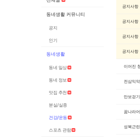
건
강/
공지사항
운
동네생활 커뮤니티
동
공지사항
게
공지
시
글
공지사항
인기
목
록
공지사항
동네생활
이어진 
동네 일상
동네 정보
전삼익악
맛집 추천
만보걷기
분실/실종
꿈나라어
건강/운동
성북근린
스포츠 관람