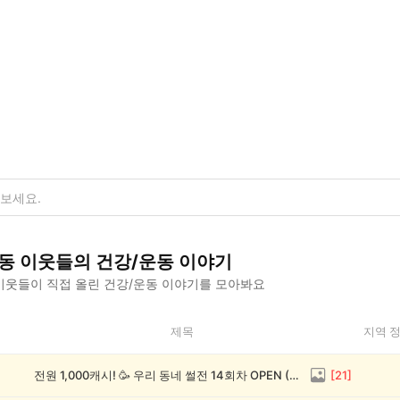
동
이웃들의
건강/운동
이야기
이웃들이 직접 올린
건강/운동
이야기를 모아봐요
제목
지역 
전원 1,000캐시! 🥳 우리 동네 썰전 14회차 OPEN (~8/17)
[
21
]