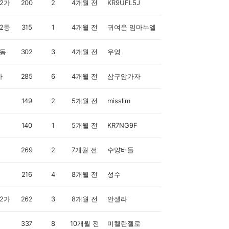
2가
200
2
4개월 전
KR9UFL5J
2동
315
1
4개월 전
귀여운 임마누엘
동
302
3
4개월 전
우엉
가
285
6
4개월 전
삼구암가자
149
2
5개월 전
misslim
140
1
5개월 전
KR7NG9F
269
2
7개월 전
수양버들
216
4
8개월 전
성수
2가
262
3
8개월 전
안젤라
337
8
10개월 전
미켈란젤로