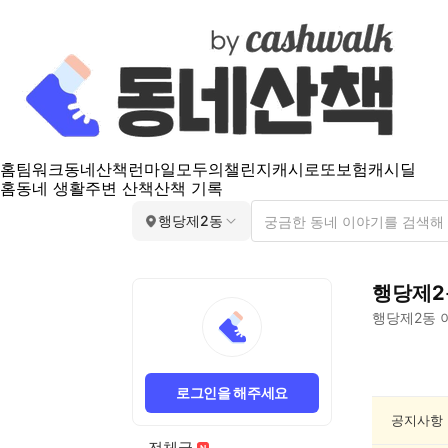
홈
팀워크
동네산책
런마일
모두의챌린지
캐시로또
보험
캐시딜
홈
동네 생활
주변 산책
산책 기록
행당제2동
행당제2
행당제2동
행
당
로그인을 해주세요
제
2
공지사항
동
전체글