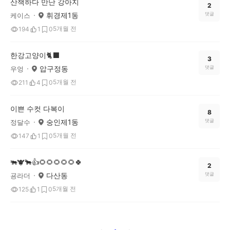
산책하다 만난 강아지
2
휘경제1동
댓글
케이스
5개월 전
194
1
0
한강고양이🐈‍⬛
3
압구정동
댓글
우엉
5개월 전
211
4
0
이쁜 수컷 다복이
8
숭인제1동
댓글
정달수
5개월 전
147
1
0
🐃🐮🐂👍🌻🌻🌻🌻🌻🍀
2
다산동
댓글
굥라더
5개월 전
125
1
0