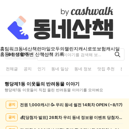
홈
팀워크
동네산책
런마일
모두의챌린지
캐시로또
보험
캐시딜
홈
동네 생활
주변 산책
산책 기록
행당제1동
전체글
공지
인기
동네 일상
동네 정보
맛집 추천
분실
행당제1동
이웃들의
반려동물
이야기
행당제1동
이웃들이 직접 올린
반려동물
이야기를 모아봐요
행
전원 1,000캐시! 🥳 우리 동네 썰전 14회차 OPEN (~8/17)
공지
당
제
1
💰[당첨자 발표] 26회차 우리 동네 정보왕 이벤트 당첨자를 발표합니다!
공지
동
반