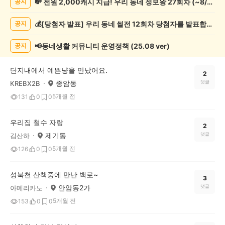
💸 전원 2,000캐시 지급! 우리 동네 정보왕 27회차 (~8/10)
공지
려
동
💰[당첨자 발표] 우리 동네 썰전 12회차 당첨자를 발표합니다!
공지
물
게
시
📢동네생활 커뮤니티 운영정책 (25.08 ver)
공지
글
목
단지내에서 예쁜냥을 만났어요.
록
2
종암동
댓글
KREBX2B
5개월 전
131
0
0
우리집 철수 자랑
2
제기동
댓글
김산하
5개월 전
126
0
0
성북천 산책중에 만난 백로~
3
안암동2가
댓글
아메리카노
5개월 전
153
0
0