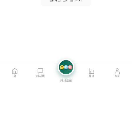
7
21
42
홈
캐시톡
통계
MY
캐시로또