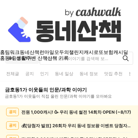
홈
팀워크
동네산책
런마일
모두의챌린지
캐시로또
보험
캐시딜
홈
동네 생활
주변 산책
산책 기록
금호동1가
전체글
공지
인기
동네 일상
동네 정보
맛집 추천
분실
금호동1가
이웃들의
인문/과학
이야기
금호동1가
이웃들이 직접 올린
인문/과학
이야기를 모아봐요
금
전원 1,000캐시! 🥳 우리 동네 썰전 14회차 OPEN (~8/17)
공지
호
동
1
💰[당첨자 발표] 26회차 우리 동네 정보왕 이벤트 당첨자를 발표합니다!
공지
가
인