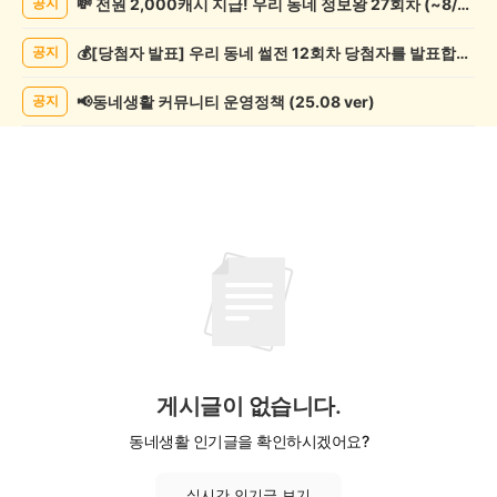
💸 전원 2,000캐시 지급! 우리 동네 정보왕 27회차 (~8/10)
공지
문/
과
💰[당첨자 발표] 우리 동네 썰전 12회차 당첨자를 발표합니다!
공지
학
게
시
📢동네생활 커뮤니티 운영정책 (25.08 ver)
공지
글
목
록
게시글이 없습니다.
동네생활 인기글을 확인하시겠어요?
실시간 인기글 보기