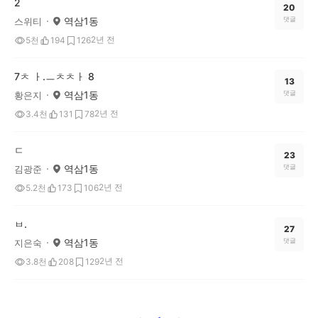
2
20
역삼1동
댓글
스위티
2년 전
5천
194
126
7ㅊ ㅏ.ㅡㅊㅊㅏ 8
13
역삼1동
댓글
황은지
2년 전
3.4천
131
78
ㄷ
23
역삼1동
댓글
김광준
2년 전
5.2천
173
106
ㅂ.
27
역삼1동
댓글
지은숙
2년 전
3.8천
208
129