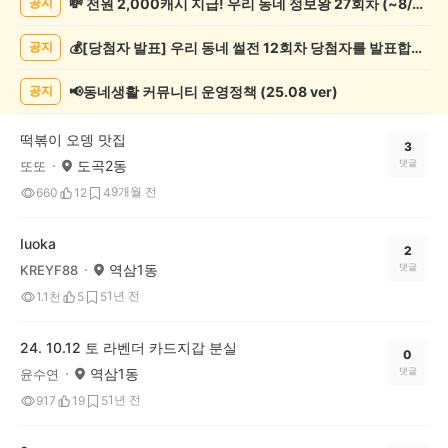
💸 전원 2,000캐시 지급! 우리 동네 정보왕 27회차 (~8/10)
공지
실
종
💰[당첨자 발표] 우리 동네 썰전 12회차 당첨자를 발표합니다!
공지
게
시
글
📢동네생활 커뮤니티 운영정책 (25.08 ver)
공지
목
록
떡볶이 오뎅 맛집
3
도곡2동
댓글
또또
9개월 전
660
12
4
Iuoka
2
역삼1동
댓글
KREYF88
1년 전
1.1천
5
5
24. 10.12 토 라벤더 카드지갑 분실
0
역삼1동
댓글
윤수연
1년 전
917
19
5