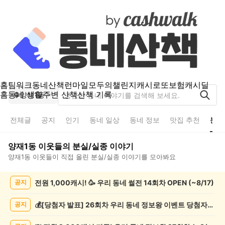
홈
팀워크
동네산책
런마일
모두의챌린지
캐시로또
보험
캐시딜
홈
동네 생활
주변 산책
산책 기록
양재1동
전체글
공지
인기
동네 일상
동네 정보
맛집 추천
분실
양재1동
이웃들의
분실/실종
이야기
양재1동
이웃들이 직접 올린
분실/실종
이야기를 모아봐요
양
전원 1,000캐시! 🥳 우리 동네 썰전 14회차 OPEN (~8/17)
공지
재
1
동
💰[당첨자 발표] 26회차 우리 동네 정보왕 이벤트 당첨자를 발표합니다!
공지
분
실/