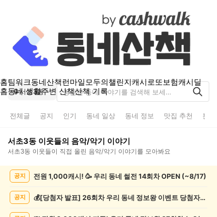
홈
팀워크
동네산책
런마일
모두의챌린지
캐시로또
보험
캐시딜
홈
동네 생활
주변 산책
산책 기록
서초3동
전체글
공지
인기
동네 일상
동네 정보
맛집 추천
분실
서초3동
이웃들의
음악/악기
이야기
서초3동
이웃들이 직접 올린
음악/악기
이야기를 모아봐요
서
전원 1,000캐시! 🥳 우리 동네 썰전 14회차 OPEN (~8/17)
공지
초
3
동
💰[당첨자 발표] 26회차 우리 동네 정보왕 이벤트 당첨자를 발표합니다!
공지
음
악/