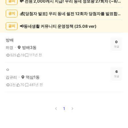
💸 전원 2,000캐시 지급! 우리 동네 정보왕 27회차 (~8/10)
공지
악
기
💰[당첨자 발표] 우리 동네 썰전 12회차 당첨자를 발표합니다!
공지
게
시
글
📢동네생활 커뮤니티 운영정책 (25.08 ver)
공지
목
록
방배
0
방배3동
댓글
하경
1년 전
525
19
11
ㅇ
6
역삼1동
댓글
김규리
1년 전
2천
70
48
1