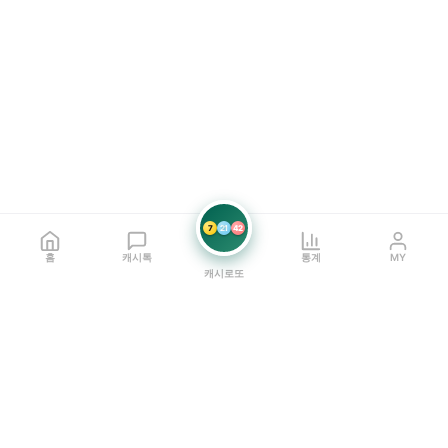
7
21
42
홈
캐시톡
통계
MY
캐시로또