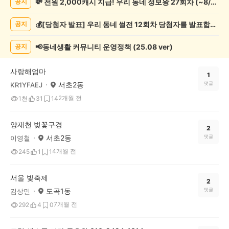
💸 전원 2,000캐시 지급! 우리 동네 정보왕 27회차 (~8/10)
공지
축
제
💰[당첨자 발표] 우리 동네 썰전 12회차 당첨자를 발표합니다!
공지
게
시
글
📢동네생활 커뮤니티 운영정책 (25.08 ver)
공지
목
록
사랑해엄마
1
서초2동
댓글
KR1YFAEJ
2개월 전
1천
31
14
양재천 벚꽃구경
2
서초2동
댓글
이영철
4개월 전
245
1
1
서울 빛축제
2
도곡1동
댓글
김상민
7개월 전
292
4
0