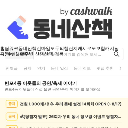
홈
팀워크
동네산책
런마일
모두의챌린지
캐시로또
보험
캐시딜
홈
동네 생활
주변 산책
산책 기록
반포4동
전체글
공지
인기
동네 일상
동네 정보
맛집 추천
분실
반포4동
이웃들의
공연/축제
이야기
반포4동
이웃들이 직접 올린
공연/축제
이야기를 모아봐요
반
전원 1,000캐시! 🥳 우리 동네 썰전 14회차 OPEN (~8/17)
공지
포
4
동
💰[당첨자 발표] 26회차 우리 동네 정보왕 이벤트 당첨자를 발표합니다!
공지
공
연/