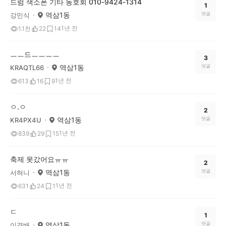
드럼 색소폰 기타 동호회 010-9424-1314
1
역삼1동
댓글
강민식
1년 전
1.1천
22
14
ㅡㅡ드ㅡㅡㅡㅡ
3
역삼1동
댓글
KRAQTL66
1년 전
613
16
9
ㅇ.ㅇ
2
역삼1동
댓글
KR4PX4U
1년 전
839
29
15
축제 못갔어요ㅠㅠ
2
역삼1동
댓글
서혀니
1년 전
631
24
1
ㄷ
1
역삼1동
댓글
이경배