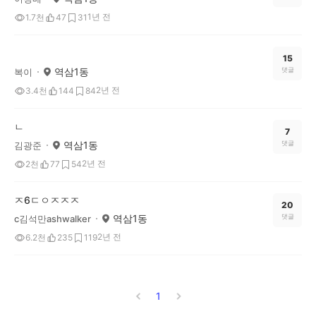
1년 전
1.7천
47
31
15
역삼1동
댓글
복이
2년 전
3.4천
144
84
ㄴ
7
역삼1동
댓글
김광준
2년 전
2천
77
54
ㅈ6ㄷㅇㅈㅈㅈ
20
역삼1동
댓글
c김석만ashwalker
2년 전
6.2천
235
119
1