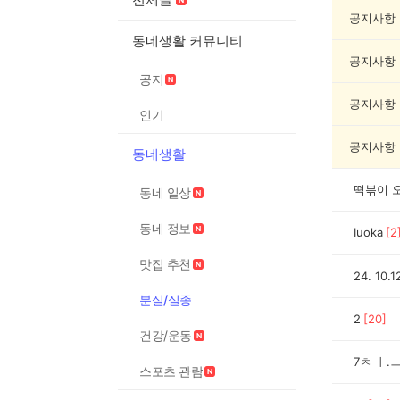
실/
실
공지사항
종
동네생활 커뮤니티
게
공지사항
시
공지
글
목
공지사항
인기
록
공지사항
동네생활
떡볶이 
동네 일상
동네 정보
Iuoka
[
2
맛집 추천
24. 1
분실/실종
2
[
20
]
건강/운동
7ㅊ ㅏ.
스포츠 관람