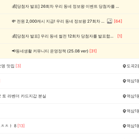
💰[당첨자 발표] 26회차 우리 동네 정보왕 이벤트 당첨자를 발표합니다!
💸 전원 2,000캐시 지급! 우리 동네 정보왕 27회차 (~8/10)
[
64
]
💰[당첨자 발표] 우리 동네 썰전 12회차 당첨자를 발표합니다!
[
1
]
📢동네생활 커뮤니티 운영정책 (25.08 ver)
[
31
]
오뎅 맛집
[
3
]
도곡2
]
역삼1
0.12 토 라벤더 카드지갑 분실
역삼1
역삼1
ㅡㅊㅊㅏ 8
[
13
]
역삼1