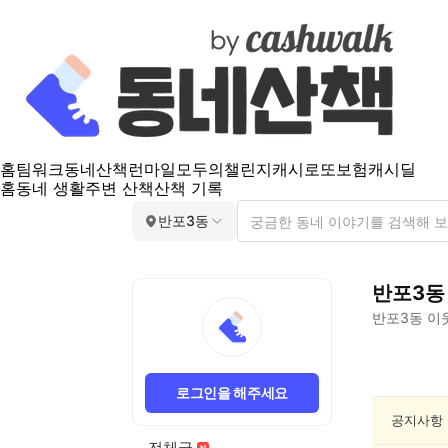
홈
팀워크
동네산책
런마일
모두의챌린지
캐시로또
보험
캐시딜
홈
동네 생활
주변 산책
산책 기록
반포3동
반포3동
반포3동
이
반
포
로그인을 해주세요
3
동
공지사항
분
전체글