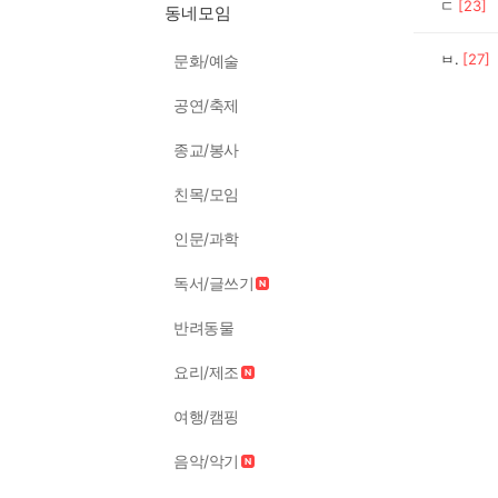
ㄷ
[
23
]
동네모임
ㅂ.
[
27
]
문화/예술
공연/축제
종교/봉사
친목/모임
인문/과학
독서/글쓰기
반려동물
요리/제조
여행/캠핑
음악/악기