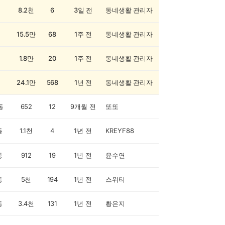
8.2천
6
3일 전
동네생활 관리자
15.5만
68
1주 전
동네생활 관리자
1.8만
20
1주 전
동네생활 관리자
24.1만
568
1년 전
동네생활 관리자
동
652
12
9개월 전
또또
동
1.1천
4
1년 전
KREYF88
동
912
19
1년 전
윤수연
동
5천
194
1년 전
스위티
동
3.4천
131
1년 전
황은지