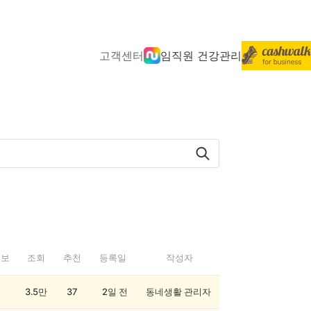
고객센터
임직원 건강관리
정보
조회
추천
등록일
작성자
3.5만
37
2일 전
동네생활 관리자