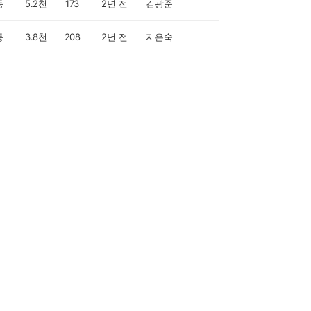
동
5.2천
173
2년 전
김광준
동
3.8천
208
2년 전
지은숙