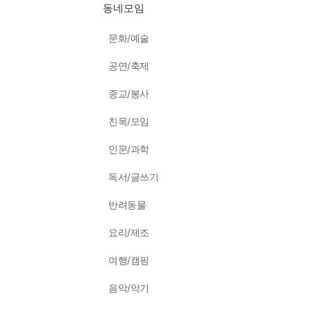
동네모임
문화/예술
공연/축제
종교/봉사
친목/모임
인문/과학
독서/글쓰기
반려동물
요리/제조
여행/캠핑
음악/악기