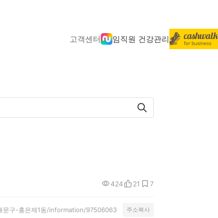
고객센터
임직원 건강관리
424
21
7
서대문구-홍은제1동/information/97506063
주소복사