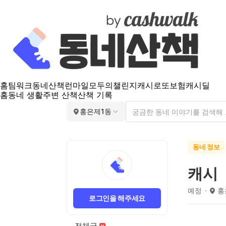
홈
팀워크
동네산책
런마일
모두의챌린지
캐시로또
보험
캐시딜
홈
동네 생활
주변 산책
산책 기록
홍은제1동
동네 정보
캐시
예정
홍
로그인을 해주세요
전체글