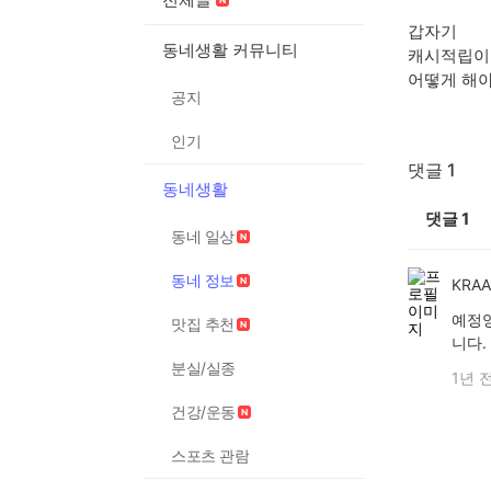
갑자기
동네생활 커뮤니티
캐시적립이
어떻게 해
공지
인기
댓글 1
동네생활
댓글
1
동네 일상
동네 정보
KRA
예정양
맛집 추천
니다.
분실/실종
1년 
건강/운동
스포츠 관람