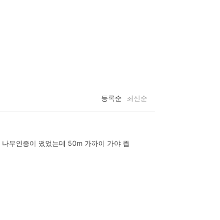
등록순
최신순
 나무인증이 떴었는데 50m 가까이 가야 뜹