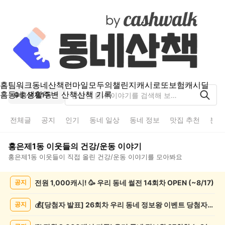
홈
팀워크
동네산책
런마일
모두의챌린지
캐시로또
보험
캐시딜
홈
동네 생활
주변 산책
산책 기록
홍은제1동
전체글
공지
인기
동네 일상
동네 정보
맛집 추천
분실
홍은제1동
이웃들의
건강/운동
이야기
홍은제1동
이웃들이 직접 올린
건강/운동
이야기를 모아봐요
홍
전원 1,000캐시! 🥳 우리 동네 썰전 14회차 OPEN (~8/17)
공지
은
제
1
💰[당첨자 발표] 26회차 우리 동네 정보왕 이벤트 당첨자를 발표합니다!
공지
동
건