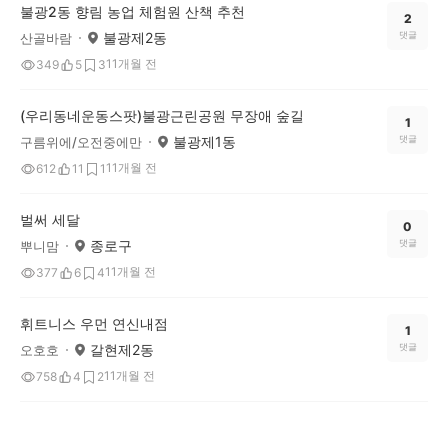
불광2동 향림 농업 체험원 산책 추천
2
불광제2동
댓글
산골바람
11개월 전
349
5
3
(우리동네운동스팟)불광근린공원 무장애 숲길
1
불광제1동
댓글
구름위에/오전중에만
11개월 전
612
11
1
벌써 세달
0
종로구
댓글
뿌니맘
11개월 전
377
6
4
휘트니스 우먼 연신내점
1
갈현제2동
댓글
오호호
11개월 전
758
4
2