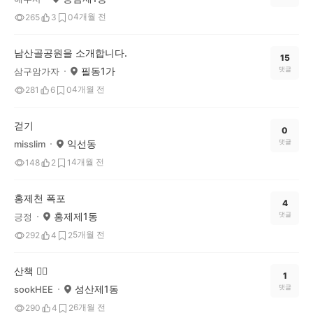
4개월 전
265
3
0
남산골공원을 소개합니다.
15
필동1가
댓글
삼구암가자
4개월 전
281
6
0
걷기
0
익선동
댓글
misslim
4개월 전
148
2
1
홍제천 폭포
4
홍제제1동
댓글
긍정
5개월 전
292
4
2
산책 🚶‍♀️
1
성산제1동
댓글
sookHEE
6개월 전
290
4
2