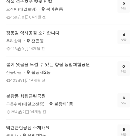
잠실 석촌호수 벚꽃 만발
5
북아현동
댓글
오전반(매일보냄)
4개월 전
159
0
0
정동길 역사공원 소개합니다
4
천연동
댓글
우리함께
4개월 전
118
0
1
봄이 왔음을 느낄 수 있는 향림 농업체험공원
0
불광제2동
댓글
산골바람
4개월 전
103
1
1
불광동 향림근린공원
6
불광제1동
댓글
구름위에(매일오전중)
4개월 전
254
2
0
백련근린공원 소개해요
9
응암제1동
댓글
해루사