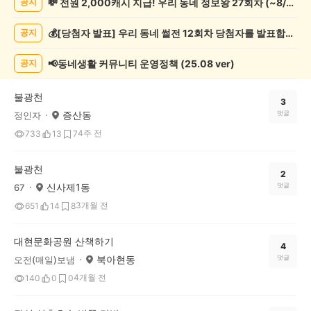
💸 전원 2,000캐시 지급! 우리 동네 정보왕 27회차 (~8/10)
공지
강/
운
💰[당첨자 발표] 우리 동네 썰전 12회차 당첨자를 발표합니다!
공지
동
게
시
📢동네생활 커뮤니티 운영정책 (25.08 ver)
공지
글
목
불광천
록
3
증산동
댓글
정인자
4주 전
733
13
7
불광천
2
신사제1동
댓글
67
3개월 전
651
14
8
대현문화공원 산책하기
4
북아현동
댓글
오전(매일)보냄
4개월 전
140
0
0