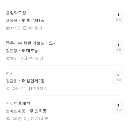
홍일탁구장
1
홍은제1동
댓글
오옥금
8개월 전
177
1
1
족두리봉 한번 가보실래요~
1
대조동
댓글
김은정
8개월 전
182
5
0
걷기
2
갈현제2동
댓글
장금용
10개월 전
424
14
1
건강한홍제천
1
연희동
댓글
토마토 흰둥
10개월 전
430
13
7