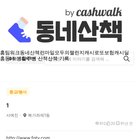
홈
팀워크
동네산책
런마일
모두의챌린지
캐시로또
보험
캐시딜
홈
동네 생활
주변 산책
산책 기록
북가좌제1동
종교/봉사
1
서예진
북가좌제1동
612
20
9
1년 전
http://www.fgtv.com