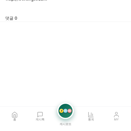
댓글 0
7
21
42
홈
캐시톡
통계
MY
캐시로또