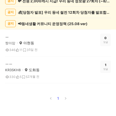
💸 전원 2,000캐시 지급! 우리 동네 정보왕 27회차 (~8/10)
공지
분
실/
💰[당첨자 발표] 우리 동네 썰전 12회차 당첨자를 발표합니다!
공지
실
종
게
📢동네생활 커뮤니티 운영정책 (25.08 ver)
공지
시
글
ㅡ
목
0
아현동
댓글
짱아맘
록
5일 전
346
11
3
ㅡㅡ
1
도화동
댓글
KR3SKH8
2개월 전
330
5
5
1