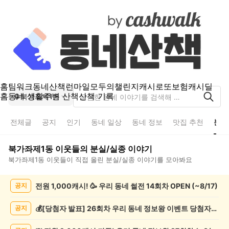
홈
팀워크
동네산책
런마일
모두의챌린지
캐시로또
보험
캐시딜
홈
동네 생활
주변 산책
산책 기록
북가좌제1동
전체글
공지
인기
동네 일상
동네 정보
맛집 추천
분실
북가좌제1동
이웃들의
분실/실종
이야기
북가좌제1동
이웃들이 직접 올린
분실/실종
이야기를 모아봐요
북
전원 1,000캐시! 🥳 우리 동네 썰전 14회차 OPEN (~8/17)
공지
가
좌
제
💰[당첨자 발표] 26회차 우리 동네 정보왕 이벤트 당첨자를 발표합니다!
공지
1
동