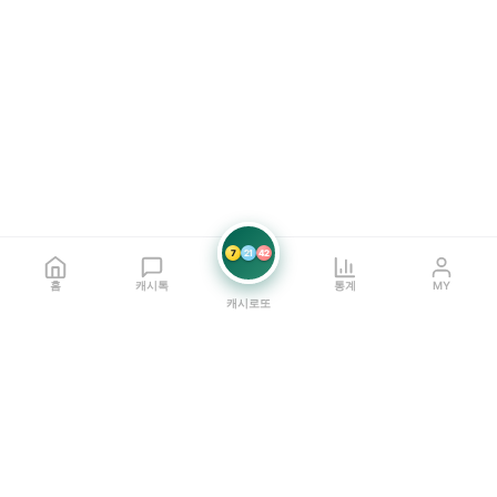
7
21
42
홈
캐시톡
통계
MY
캐시로또