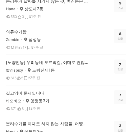
분리수거 날짜를 지키지 않는 것, 여러분은 어떻게 생각하시나요?
3
상도제2동
댓글
Hana
1주 전
550
3
0
의류수거함
8
삼성동
댓글
Zombie
2주 전
1.1천
17
8
[노량진동] 우리동네 오르막길, 이대로 괜찮을까요?(어떤 개선이 필요할까요?)
7
노량진제1동
댓글
빨간spicy
2주 전
615
5
2
길고양이 문제입니다
7
양평동3가
댓글
바오바오
2주 전
371
3
1
분리수거를 제대로 하지 않는 사람들, 어떻게 생각하세요?
2
상도제2동
댓글
Hana