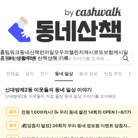
홈
팀워크
동네산책
런마일
모두의챌린지
캐시로또
보험
캐시딜
홈
동네 생활
주변 산책
산책 기록
신대방제2동
전체글
공지
인기
동네 일상
동네 정보
맛집 추천
분실
신대방제2동
이웃들의
동네 일상
이야기
신대방제2동
이웃들이 직접 올린
동네 일상
이야기를 모아봐요
신
전원 1,000캐시! 🥳 우리 동네 썰전 14회차 OPEN (~8/17)
공지
대
방
제
💰[당첨자 발표] 26회차 우리 동네 정보왕 이벤트 당첨자를 발표합니다!
공지
2
동