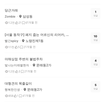
당근거래
1
삼성동
댓글
Zombie
1개월 전
1.2천
21
6
[서울 동작구] 폐지 줍는 어르신의 리어카, 도로 위 이동 이대로 괜찮은걸까요?
10
노량진제1동
댓글
빨간spicy
1개월 전
1.1천
5
2
야채상점 주변의 불법주차
4
문래동2가
댓글
빛나는미래별현자
1개월 전
1.2천
3
2
대형견의 목줄길이
5
문래동2가
댓글
행복한인생
1개월 전
858
1
4