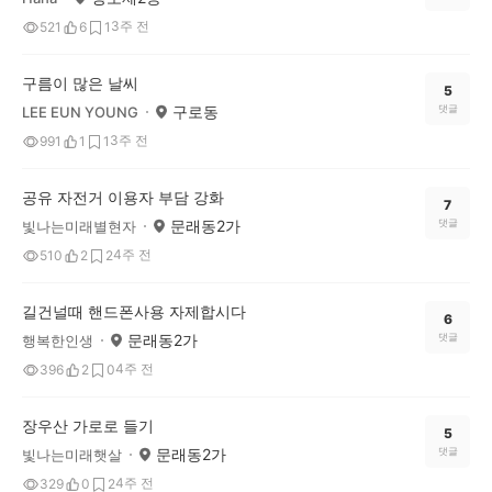
3주 전
521
6
1
구름이 많은 날씨
5
구로동
댓글
LEE EUN YOUNG
3주 전
991
1
1
공유 자전거 이용자 부담 강화
7
문래동2가
댓글
빛나는미래별현자
4주 전
510
2
2
길건널때 핸드폰사용 자제합시다
6
문래동2가
댓글
행복한인생
4주 전
396
2
0
장우산 가로로 들기
5
문래동2가
댓글
빛나는미래햇살
4주 전
329
0
2