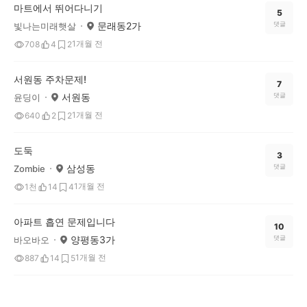
마트에서 뛰어다니기
5
문래동2가
댓글
빛나는미래햇살
1개월 전
708
4
2
서원동 주차문제!
7
서원동
댓글
윤딩이
1개월 전
640
2
2
도둑
3
삼성동
댓글
Zombie
1개월 전
1천
14
4
아파트 흡연 문제입니다
10
양평동3가
댓글
바오바오
1개월 전
887
14
5