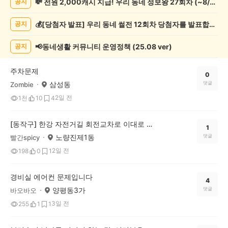
💸 전원 2,000캐시 지급! 우리 동네 정보왕 27회차 (~8/10)
공지
동
네
💰[당첨자 발표] 우리 동네 썰전 12회차 당첨자를 발표합니다!
공지
일
상
게
📢동네생활 커뮤니티 운영정책 (25.08 ver)
공지
시
글
주차문제
목
0
삼성동
댓글
Zombie
록
2일 전
1천
10
4
[동작구] 한강 자전거길 회전교차로 이대로 괜찮다고 보시나요?(양보 표지는 있지만 위험한 자전거길)
1
노량진제1동
댓글
빨간spicy
2일 전
198
0
1
경비실 에어컨 문제입니다
4
양평동3가
댓글
바오바오
3일 전
255
1
1