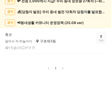
💸 전원 2,000캐시 지급! 우리 동네 정보왕 27회차 (~8/10)
공지
관
람
💰[당첨자 발표] 우리 동네 썰전 12회차 당첨자를 발표합니다!
공지
게
시
글
📢동네생활 커뮤니티 운영정책 (25.08 ver)
공지
목
록
축규
2
구로제3동
댓글
걸어서 저 하늘까지
1년 전
1천
39
8
1