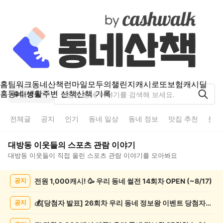
홈
팀워크
동네산책
런마일
모두의챌린지
캐시로또
보험
캐시딜
홈
동네 생활
주변 산책
산책 기록
대방동
전체글
공지
인기
동네 일상
동네 정보
맛집 추천
분실
대방동
이웃들의
스포츠 관람
이야기
대방동
이웃들이 직접 올린
스포츠 관람
이야기를 모아봐요
대
전원 1,000캐시! 🥳 우리 동네 썰전 14회차 OPEN (~8/17)
공지
방
동
스
💰[당첨자 발표] 26회차 우리 동네 정보왕 이벤트 당첨자를 발표합니다!
공지
포
츠