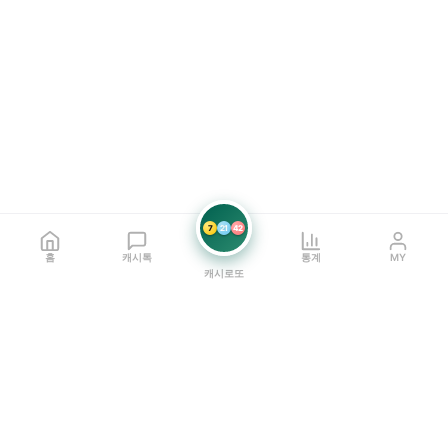
7
21
42
홈
캐시톡
통계
MY
캐시로또