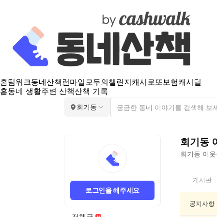
홈
팀워크
동네산책
런마일
모두의챌린지
캐시로또
보험
캐시딜
홈
동네 생활
주변 산책
산책 기록
회기동
회기동
회기동
이웃들
회
게시판
기
로그인을 해주세요
동
인
공지사항
기
전체글