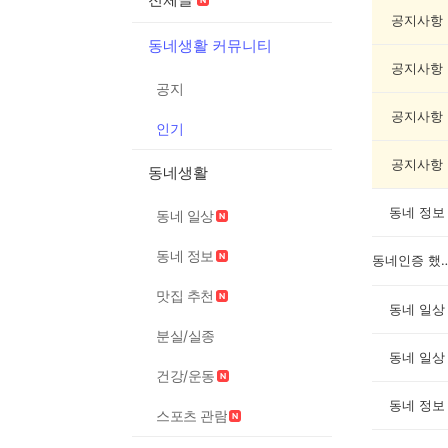
글
게
공지사항
시
동네생활 커뮤니티
글
공지사항
목
공지
록
공지사항
인기
공지사항
동네생활
동네 정보
동네 일상
동네 정보
동네인증 
맛집 추천
동네 일상
분실/실종
동네 일상
건강/운동
동네 정보
스포츠 관람