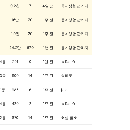
9.2천
7
4일 전
동네생활 관리자
16만
70
1주 전
동네생활 관리자
1.9만
20
1주 전
동네생활 관리자
24.2만
570
1년 전
동네생활 관리자
4동
291
0
1일 전
☆Ran☆
3동
600
14
1주 전
송하루
1동
985
6
1주 전
j o o
4동
420
2
1주 전
☆Ran☆
2동
670
14
1주 전
🍀살 롬🍀