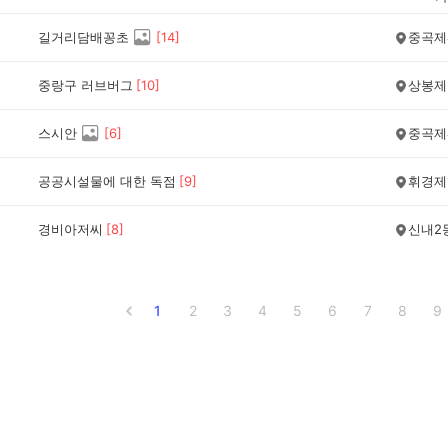
길거리담배꽁초
[
14
]
중곡제
중랑구 러브버그
[
10
]
상봉제
스시안
[
6
]
중곡제
공공시설물에 대한 독점
[
9
]
휘경제
경비아저씨
[
8
]
신내2
1
2
3
4
5
6
7
8
9