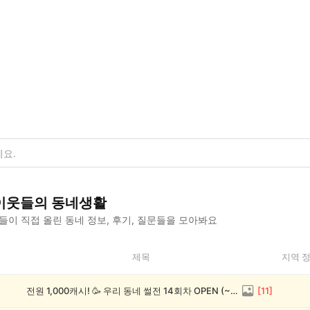
이웃들의 동네생활
이 직접 올린 동네 정보, 후기, 질문들을 모아봐요
제목
지역 
전원 1,000캐시! 🥳 우리 동네 썰전 14회차 OPEN (~8/17)
[
11
]