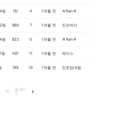
4동
1천
4
1개월 전
☆Ran☆
2동
889
7
1개월 전
진진바리
4동
823
0
1개월 전
☆Ran☆
1동
597
11
1개월 전
케이스
동
749
19
1개월 전
민준킴대왕
끝 페이
10
지