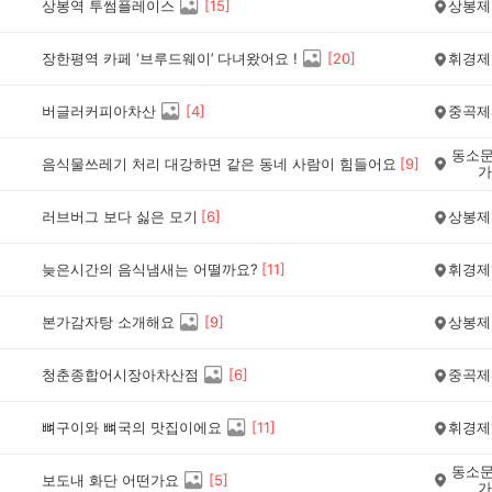
상봉역 투썸플레이스
[
15
]
상봉제
장한평역 카페 ‘브루드웨이’ 다녀왔어요 !
[
20
]
휘경제
버글러커피아차산
[
4
]
중곡제
동소문
음식물쓰레기 처리 대강하면 같은 동네 사람이 힘들어요
[
9
]
가
러브버그 보다 싫은 모기
[
6
]
상봉제
늦은시간의 음식냄새는 어떨까요?
[
11
]
휘경제
본가감자탕 소개해요
[
9
]
상봉제
청춘종합어시장아차산점
[
6
]
중곡제
뼈구이와 뼈국의 맛집이에요
[
11
]
휘경제
동소문
보도내 화단 어떤가요
[
5
]
가