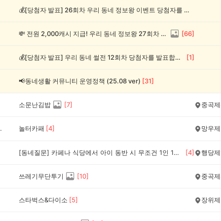
💰[당첨자 발표] 26회차 우리 동네 정보왕 이벤트 당첨자를 발표합니다!
💸 전원 2,000캐시 지급! 우리 동네 정보왕 27회차 (~8/10)
[
66
]
💰[당첨자 발표] 우리 동네 썰전 12회차 당첨자를 발표합니다!
[
1
]
📢동네생활 커뮤니티 운영정책 (25.08 ver)
[
31
]
소문난김밥
[
7
]
중곡제
했어요
놀터카패
[
4
]
망우제
[동네질문] 카페나 식당에서 아이 동반 시 무조건 1인 1메뉴, 이건 문제다 vs 괜찮다?
[
4
]
행당제
쓰레기무단투기
[
10
]
중곡제
스타벅스&다이소
[
5
]
장위제