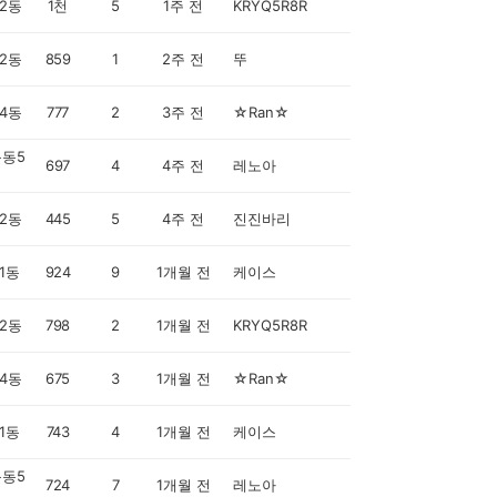
2동
1천
5
1주 전
KRYQ5R8R
2동
859
1
2주 전
뚜
4동
777
2
3주 전
☆Ran☆
동5
697
4
4주 전
레노아
2동
445
5
4주 전
진진바리
1동
924
9
1개월 전
케이스
2동
798
2
1개월 전
KRYQ5R8R
4동
675
3
1개월 전
☆Ran☆
1동
743
4
1개월 전
케이스
동5
724
7
1개월 전
레노아