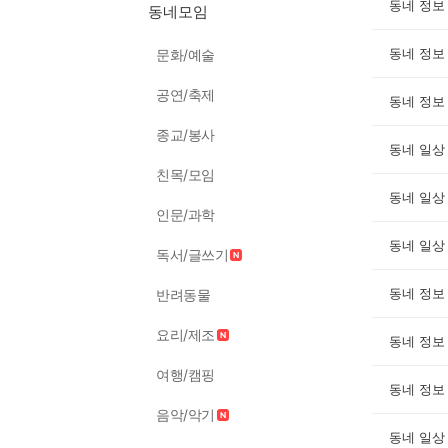
동네 정보
동네모임
동네 정보
문화/예술
공연/축제
동네 정보
종교/봉사
동네 일상
친목/모임
동네 일상
인문/과학
동네 일상
독서/글쓰기
동네 정보
반려동물
요리/제조
동네 정보
여행/캠핑
동네 정보
음악/악기
동네 일상