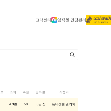
고객센터
임직원 건강관리
정보
조회
추천
등록일
작성자
4.3만
50
3일 전
동네생활 관리자