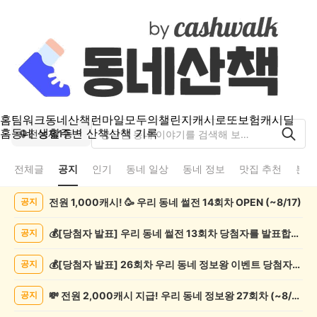
홈
팀워크
동네산책
런마일
모두의챌린지
캐시로또
보험
캐시딜
홈
동네 생활
주변 산책
산책 기록
전농제1동
전체글
공지
인기
동네 일상
동네 정보
맛집 추천
분실
전
전원 1,000캐시! 🥳 우리 동네 썰전 14회차 OPEN (~8/17)
공지
농
제
1
💰[당첨자 발표] 우리 동네 썰전 13회차 당첨자를 발표합니다!
공지
동
공
💰[당첨자 발표] 26회차 우리 동네 정보왕 이벤트 당첨자를 발표합니다!
공지
지
게
💸 전원 2,000캐시 지급! 우리 동네 정보왕 27회차 (~8/10)
공지
시
글