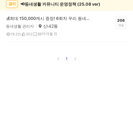
목
📢동네생활 커뮤니티 운영정책 (25.08 ver)
공지
록
💰최대 150,000캐시 증정! 6회차 우리 동네 정보왕 이벤트
206
신내2동
댓글
동네생활 관리자
10개월 전
18.2만
302
98
1