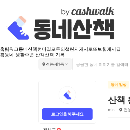
홈
팀워크
동네산책
런마일
모두의챌린지
캐시로또
보험
캐시딜
홈
동네 생활
주변 산책
산책 기록
전농제1동
동네 일상
산책 
min
전
로그인을 해주세요
전체글