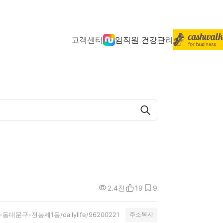
고객센터
임직원 건강관리
2.4천
19
9
별시-동대문구-전농제1동/dailylife/96200221
주소복사