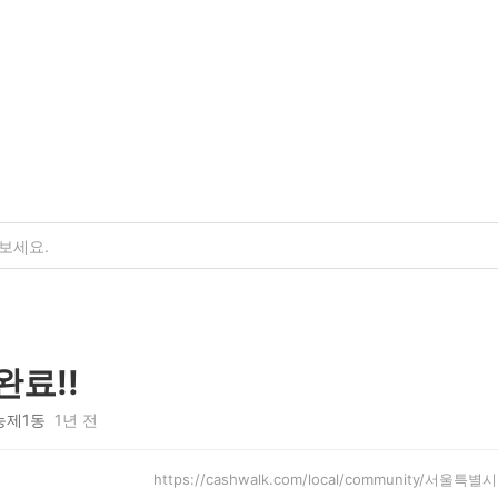
완료!!
농제1동
1년 전
https://cashwalk.com/local/community/서울특