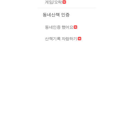
게임/오락
동네산책 인증
동네인증 했어요
산책기록 자랑하기