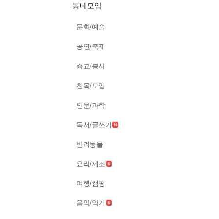
동네모임
문화/예술
공연/축제
종교/봉사
친목/모임
인문/과학
독서/글쓰기
반려동물
요리/제조
여행/캠핑
음악/악기