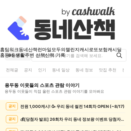
홈
팀워크
동네산책
런마일
모두의챌린지
캐시로또
보험
캐시딜
홈
동네 생활
주변 산책
산책 기록
용두동
전체글
공지
인기
동네 일상
동네 정보
맛집 추천
분실
용두동
이웃들의
스포츠 관람
이야기
용두동
이웃들이 직접 올린
스포츠 관람
이야기를 모아봐요
용
전원 1,000캐시! 🥳 우리 동네 썰전 14회차 OPEN (~8/17)
공지
두
동
스
💰[당첨자 발표] 26회차 우리 동네 정보왕 이벤트 당첨자를 발표합니다!
공지
포
츠