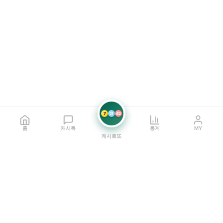
7
21
42
홈
캐시톡
통계
MY
캐시로또