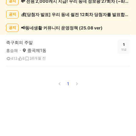
💸 전원 2,000캐시 지급! 우리 동네 정보왕 27회차 (~8/10)
공지
관
람
💰[당첨자 발표] 우리 동네 썰전 12회차 당첨자를 발표합니다!
공지
게
시
글
📢동네생활 커뮤니티 운영정책 (25.08 ver)
공지
목
록
족구회의 주말
1
중곡제1동
댓글
홍승채
6개월 전
413
6
3
1