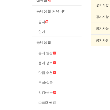
동
게
공지사항
임/
동네생활 커뮤니티
오
공지사항
락
공지
게
시
공지사항
인기
글
목
공지사항
동네생활
록
동네 일상
동네 정보
맛집 추천
분실/실종
건강/운동
스포츠 관람