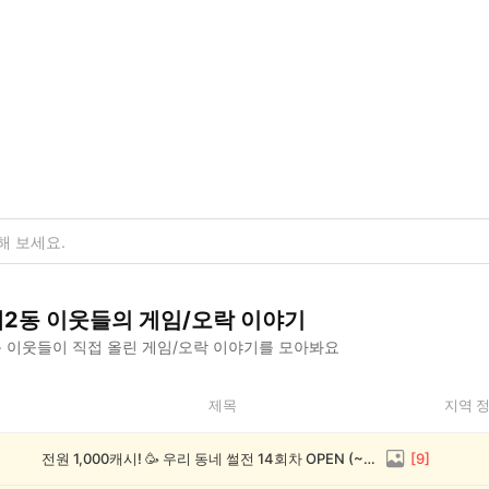
2동
이웃들의
게임/오락
이야기
동
이웃들이 직접 올린
게임/오락
이야기를 모아봐요
제목
지역 
전원 1,000캐시! 🥳 우리 동네 썰전 14회차 OPEN (~8/17)
[
9
]