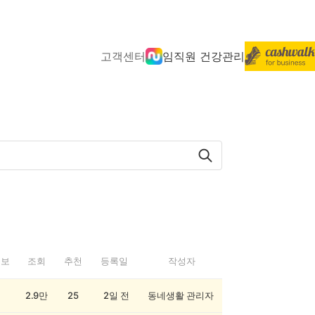
고객센터
임직원 건강관리
정보
조회
추천
등록일
작성자
2.9만
25
2일 전
동네생활 관리자