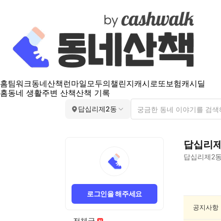
홈
팀워크
동네산책
런마일
모두의챌린지
캐시로또
보험
캐시딜
홈
동네 생활
주변 산책
산책 기록
답십리제2동
답십리제
답십리제2
답
십
로그인을 해주세요
리
제
공지사항
2
전체글