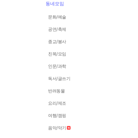
동네모임
문화/예술
공연/축제
종교/봉사
친목/모임
인문/과학
독서/글쓰기
반려동물
요리/제조
여행/캠핑
음악/악기