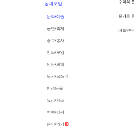
수학의 
동네모임
즐거운 
문화/예술
공연/축제
베드민턴
종교/봉사
친목/모임
인문/과학
독서/글쓰기
반려동물
요리/제조
여행/캠핑
음악/악기