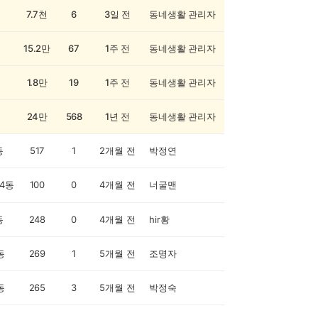
7.7천
6
3일 전
동네생활 관리자
15.2만
67
1주 전
동네생활 관리자
1.8만
19
1주 전
동네생활 관리자
24만
568
1년 전
동네생활 관리자
동
517
1
2개월 전
박정연
4동
100
0
4개월 전
너굴맨
동
248
0
4개월 전
hir황
동
269
1
5개월 전
조명자
동
265
3
5개월 전
박정숙