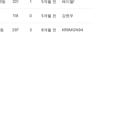
3동
331
1
5개월 전
레이첼!
118
0
5개월 전
강현우
0동
297
3
8개월 전
KR9MGN94