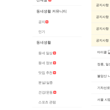
화/
예
공지사항
술
동네생활 커뮤니티
게
공지사항
시
공지
글
목
공지사항
인기
록
공지사항
동네생활
마이클
동네 일상
동네 정보
정릉, 
맛집 추천
불암산 
분실/실종
기차선로
건강/운동
서울 시
스포츠 관람