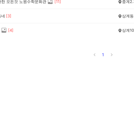
관한 모든것 노원수학문화관
[
11
]
중계2.
동네
[
3
]
상계동
[
4
]
상계1
1