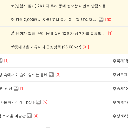
💰[당첨자 발표] 26회차 우리 동네 정보왕 이벤트 당첨자를 발표합니다!
💸 전원 2,000캐시 지급! 우리 동네 정보왕 27회차 (~8/10)
[
60
]
💰[당첨자 발표] 우리 동네 썰전 12회차 당첨자를 발표합니다!
[
1
]
📢동네생활 커뮤니티 운영정책 (25.08 ver)
[
31
]
[
1
]
묵제1
정릉제
일상 속에서 예술이 숨쉬는 동네
[
3
]
나비정원
[
1
]
중계1
가문화거리가 되었다
[
5
]
하계2
립 북서울 미술관
[
4
]
상계8