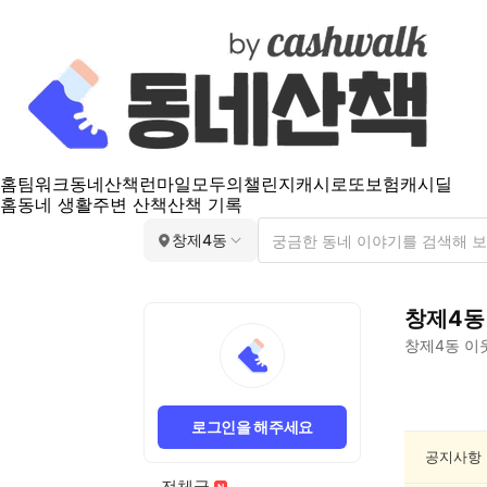
홈
팀워크
동네산책
런마일
모두의챌린지
캐시로또
보험
캐시딜
홈
동네 생활
주변 산책
산책 기록
창제4동
창제4동
창제4동
이
창
제
로그인을 해주세요
4
동
공지사항
문
전체글