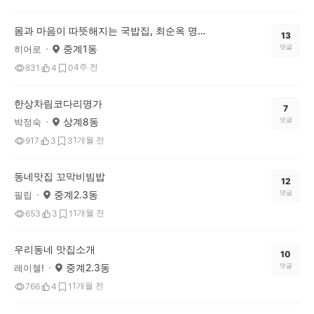
몸과 마음이 따뜻해지는 국밥집, 최순옥 명품국밥 노원점
13
중계1동
댓글
히어로
4주 전
831
4
0
한상차림코다리명가
7
상계8동
댓글
박정숙
1개월 전
917
3
3
동네맛집 꼬막비빔밥
12
중계2.3동
댓글
필립
1개월 전
653
3
1
우리동네 맛집소개
10
중계2.3동
댓글
레이첼!
1개월 전
766
4
1