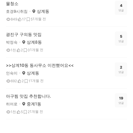
물청소
4
상계동
댓글
호경9시취침
1개월 전
849
17
5
광진구 구의동 맛집
5
상계8동
댓글
박정숙
1개월 전
1천
2
0
>>상계10동 동사무소 이전했어요<<
2
상계동
댓글
인숙이
1개월 전
692
2
1
아구찜 맛집 추천합니다.
19
중계1동
댓글
히어로
1개월 전
1천
5
2