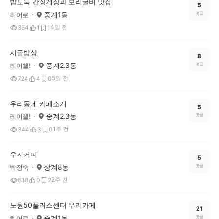
밥도둑 간장게장과 보리굴비 맛집
5
중계1동
댓글
히어로
4일 전
354
1
1
시골밥상
8
중계2.3동
댓글
레이첼!
5일 전
724
4
0
우리동네 카페소개
5
중계2.3동
댓글
레이첼!
1주 전
344
3
0
우지커피
5
상계8동
댓글
박정숙
2주 전
638
0
2
노원50플러스센터 우리카페
21
중계1동
댓글
히어로