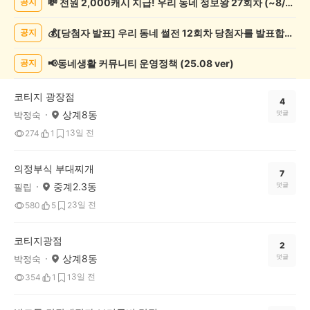
💸 전원 2,000캐시 지급! 우리 동네 정보왕 27회차 (~8/10)
공지
네
정
💰[당첨자 발표] 우리 동네 썰전 12회차 당첨자를 발표합니다!
공지
보
게
시
📢동네생활 커뮤니티 운영정책 (25.08 ver)
공지
글
목
코티지 광장점
록
4
상계8동
댓글
박정숙
3일 전
274
1
1
의정부식 부대찌개
7
중계2.3동
댓글
필립
3일 전
580
5
2
코티지광점
2
상계8동
댓글
박정숙
3일 전
354
1
1