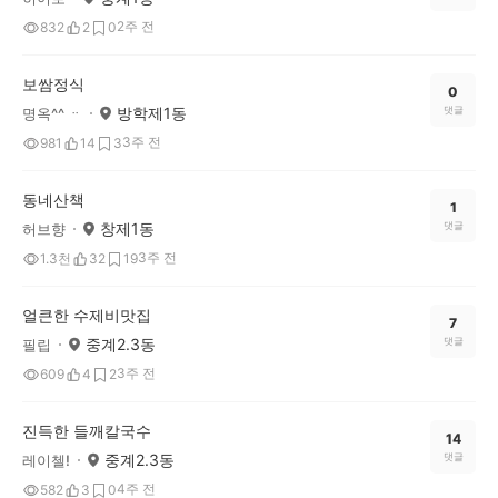
2주 전
832
2
0
보쌈정식
0
방학제1동
댓글
명옥^^ ᆢ
3주 전
981
14
3
동네산책
1
창제1동
댓글
허브향
3주 전
1.3천
32
19
얼큰한 수제비맛집
7
중계2.3동
댓글
필립
3주 전
609
4
2
진득한 들깨칼국수
14
중계2.3동
댓글
레이첼!
4주 전
582
3
0