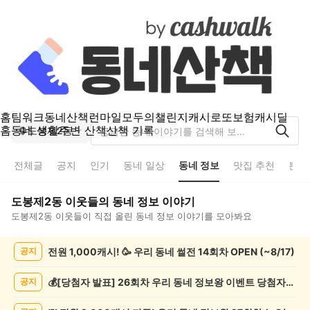
홈
팀워크
동네산책
런마일
모두의챌린지
캐시로또
보험
캐시딜
홈
동네 생활
주변 산책
산책 기록
도봉제2동
전체글
공지
인기
동네 일상
동네 정보
맛집 추천
분실
도봉제2동
이웃들의
동네 정보
이야기
도봉제2동
이웃들이 직접 올린
동네 정보
이야기를 모아봐요
도
전원 1,000캐시! 🥳 우리 동네 썰전 14회차 OPEN (~8/17)
공지
봉
제
2
💰[당첨자 발표] 26회차 우리 동네 정보왕 이벤트 당첨자를 발표합니다!
공지
동
동