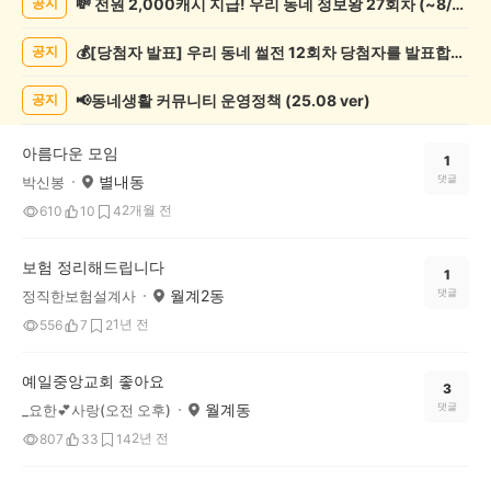
💸 전원 2,000캐시 지급! 우리 동네 정보왕 27회차 (~8/10)
공지
봉
사
💰[당첨자 발표] 우리 동네 썰전 12회차 당첨자를 발표합니다!
공지
게
시
글
📢동네생활 커뮤니티 운영정책 (25.08 ver)
공지
목
록
아름다운 모임
1
별내동
댓글
박신봉
2개월 전
610
10
4
보험 정리해드립니다
1
월계2동
댓글
정직한보험설계사
1년 전
556
7
2
예일중앙교회 좋아요
3
월계동
댓글
_요한💕사랑(오전 오후)
2년 전
807
33
14