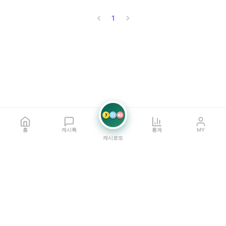
1
7
21
42
홈
캐시톡
통계
MY
캐시로또