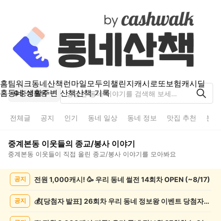
홈
팀워크
동네산책
런마일
모두의챌린지
캐시로또
보험
캐시딜
홈
동네 생활
주변 산책
산책 기록
중계본동
전체글
공지
인기
동네 일상
동네 정보
맛집 추천
분실
중계본동
이웃들의
종교/봉사
이야기
중계본동
이웃들이 직접 올린
종교/봉사
이야기를 모아봐요
중
전원 1,000캐시! 🥳 우리 동네 썰전 14회차 OPEN (~8/17)
공지
계
본
동
💰[당첨자 발표] 26회차 우리 동네 정보왕 이벤트 당첨자를 발표합니다!
공지
종
교/