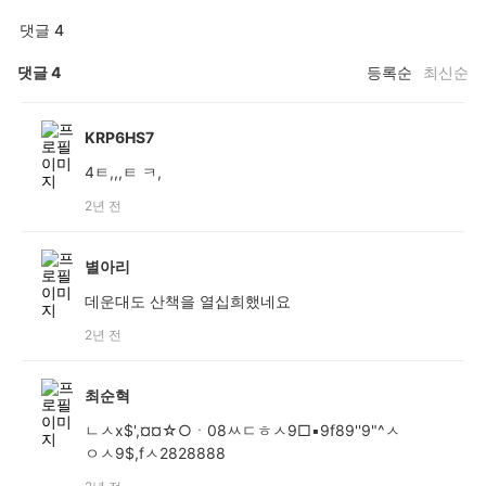
댓글 4
댓글
4
등록순
최신순
KRP6HS7
4ㅌ,,,ㅌ ㅋ,
2년 전
별아리
데운대도 산책을 열십희했네요
2년 전
최순혁
ㄴㅅx$',¤¤☆○ㆍ08ㅆㄷㅎㅅ9□▪︎9f89''9"^ㅅ
ㅇㅅ9$,fㅅ2828888