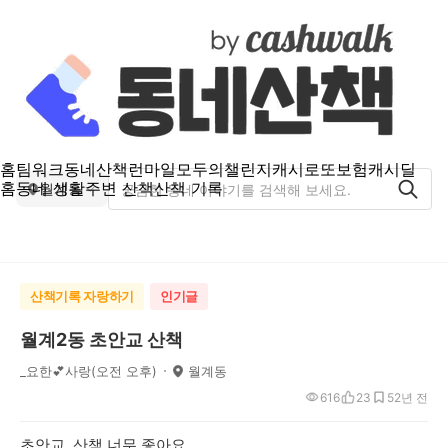
홈
팀워크
동네산책
런마일
모두의챌린지
캐시로또
보험
캐시딜
홈
동네 생활
주변 산책
산책 기록
월계동
산책기록 자랑하기
인기글
월계2동 초안교 산책
_요한💕사랑(오전 오후)
월계동
616
23
5
2년 전
초안교 산책 너무 좋아요